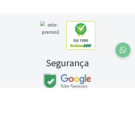
RA 1000
Segurança
Fale conosco:
WhatsApp
Seg a sex (exceto feriados) / das 8h às 20h
Sábado (9h às 13h)