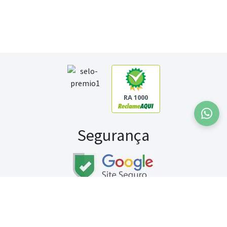
RA 1000
Segurança
Fale conosco:
WhatsApp
Seg a sex (exceto feriados) / das 8h às 20h
Sábado (9h às 13h)