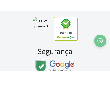
RA 1000
Segurança
Fale conosco:
WhatsApp
Seg a sex (exceto feriados) / das 8h às 20h
Sábado (9h às 13h)