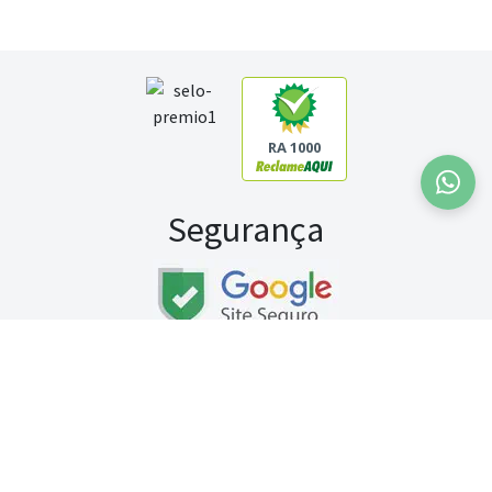
RA 1000
Segurança
Fale conosco:
WhatsApp
Seg a sex (exceto feriados) / das 8h às 20h
Sábado (9h às 13h)