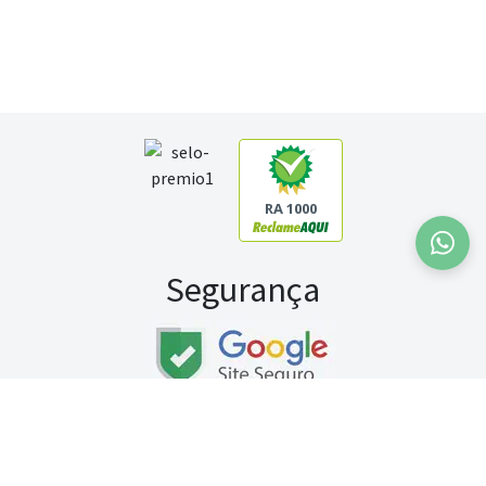
RA 1000
Segurança
Fale conosco:
WhatsApp
Seg a sex (exceto feriados) / das 8h às 20h
Sábado (9h às 13h)