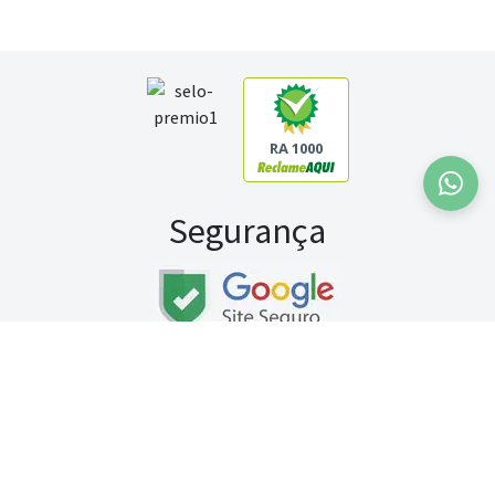
RA 1000
Segurança
Fale conosco:
WhatsApp
Seg a sex (exceto feriados) / das 8h às 20h
Sábado (9h às 13h)