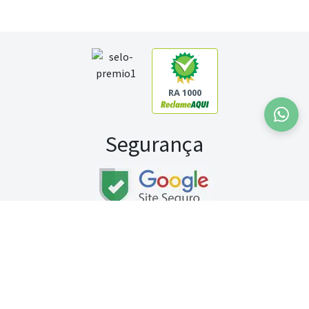
RA 1000
Segurança
Fale conosco:
WhatsApp
Seg a sex (exceto feriados) / das 8h às 20h
Sábado (9h às 13h)