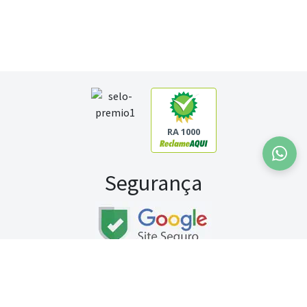
RA 1000
Segurança
Fale conosco:
WhatsApp
Seg a sex (exceto feriados) / das 8h às 20h
Sábado (9h às 13h)