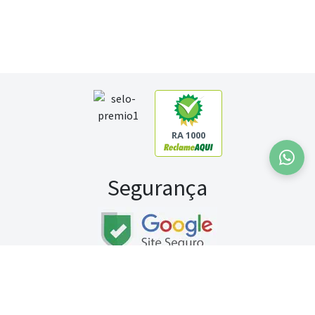
RA 1000
Segurança
Fale conosco:
WhatsApp
Seg a sex (exceto feriados) / das 8h às 20h
Sábado (9h às 13h)