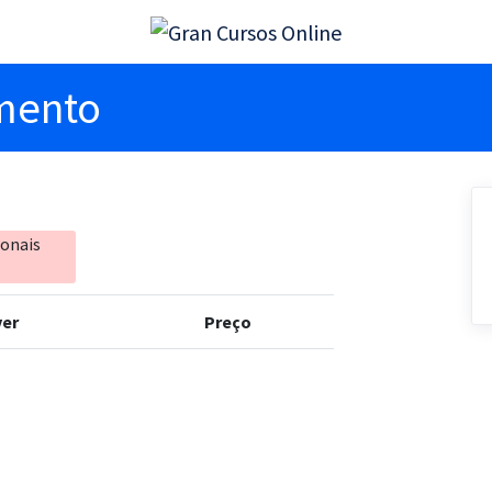
imento
ionais
er
Preço