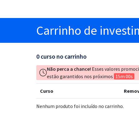
Carrinho
de invest
0
curso no carrinho
Não perca a chance!
Esses valores promoc
estão garantidos nos próximos
15m 00s
Curso
Remov
Nenhum produto foi incluído no carrinho.