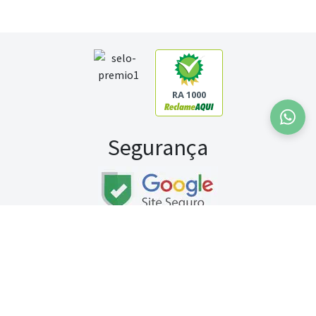
RA 1000
Segurança
Fale conosco:
WhatsApp
Seg a sex (exceto feriados) / das 8h às 20h
Sábado (9h às 13h)