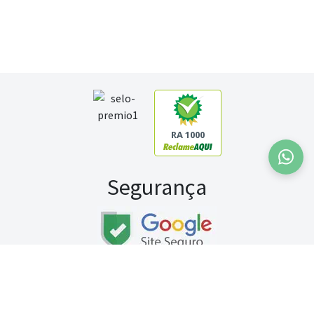
RA 1000
Segurança
Fale conosco:
WhatsApp
Seg a sex (exceto feriados) / das 8h às 20h
Sábado (9h às 13h)