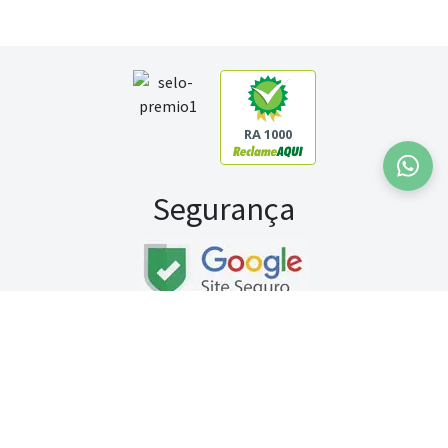
RA 1000
Segurança
Fale conosco:
WhatsApp
Seg a sex (exceto feriados) / das 8h às 20h
Sábado (9h às 13h)