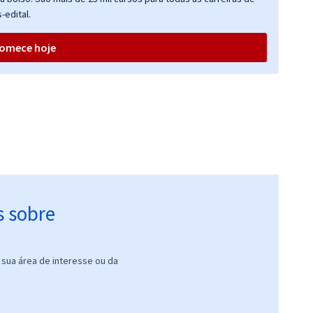
86,67
R$
ou 12x de
Comprar
-edital.
Economize R$ 260,00
(-20%)
omece hoje
158,25
R$
12x de
Comprar
ou R$ 1.899,00 à vista
74,83
R$
12x de
Comprar
ou R$ 897,90 à vista
R$ 599,90
à vista
49,99
R$
ou 12x de
Comprar
Economize R$ 149,98
s sobre
(-20%)
sua área de interesse ou da