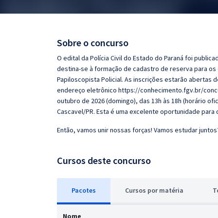
Pós
Graduação
Sobre o concurso
OAB
O edital da Polícia Civil do Estado do Paraná foi publi
destina-se à formação de cadastro de reserva para os c
Mentorias
Papiloscopista Policial. As inscrições estarão abertas 
endereço eletrônico https://conhecimento.fgv.br/concu
outubro de 2026 (domingo), das 13h às 18h (horário ofic
Questões grátis
Cascavel/PR. Esta é uma excelente oportunidade para qu
Conteúdo gratuito
Então, vamos unir nossas forças! Vamos estudar juntos
Blog
Cursos deste concurso
Aprovados
Atendimento
Pacotes
Cursos
p
or matéria
T
Nome