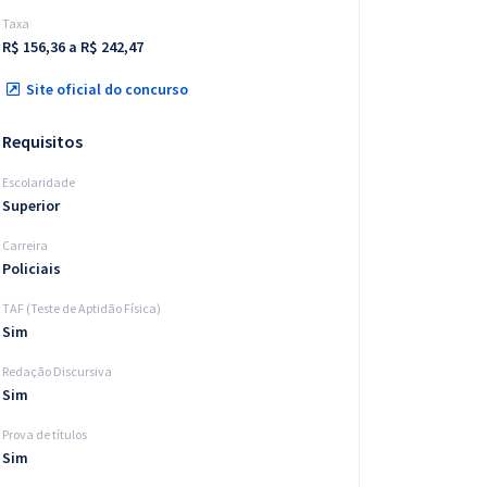
Taxa
R$ 156,36 a R$ 242,47
Site oficial do concurso
Requisitos
Escolaridade
Superior
Carreira
Policiais
TAF (Teste de Aptidão Física)
Sim
Redação Discursiva
Sim
Prova de títulos
Sim