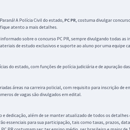
araná! A Polícia Civil do estado,
PC PR
, costuma divulgar concurs
 fique atento a mais detalhes.
informado sobre o concurso PC PR, sempre divulgando todas as i
teriais de estudo exclusivos e suporte ao aluno por uma equipe c
ícias do estado, com funções de polícia judiciária e de apuração das
das áreas na carreira policial, com requisito para inscrição de en
úmeros de vagas são divulgados em edital.
o e dedicação, além de se manter atualizado de todos os detalhes 
ão essenciais para sua participação, tais como taxas, prazos, data
 PC PR costumam ser: ter ensino médio, ser brasileiro e maior de 