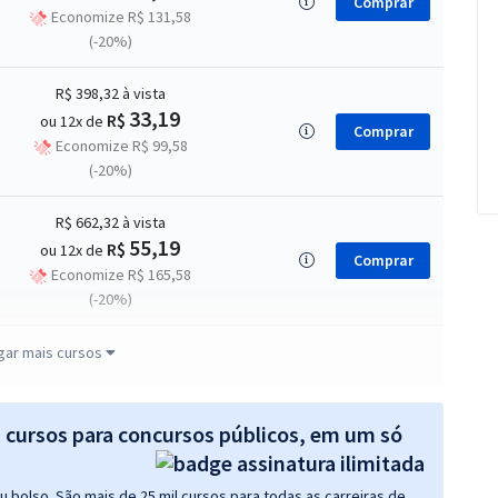
Comprar
Economize R$ 131,58
(-20%)
R$ 398,32
à vista
33,19
R$
ou 12x de
Comprar
Economize R$ 99,58
(-20%)
R$ 662,32
à vista
55,19
R$
ou 12x de
Comprar
Economize R$ 165,58
(-20%)
R$ 662,32
à vista
gar mais cursos
55,19
R$
ou 12x de
Comprar
Economize R$ 165,58
(-20%)
s cursos para concursos públicos, em um só
R$ 1.040,00
à vista
 bolso. São mais de 25 mil cursos para todas as carreiras de