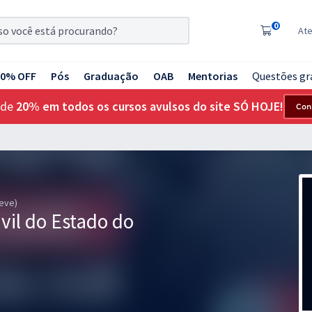
0
At
20% OFF
Pós
Graduação
OAB
Mentorias
Questões gr
 de
20% em todos os cursos avulsos do site SÓ HOJE!
Con
reve)
ivil do Estado do