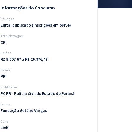
Informações do Concurso
Situação
Edital publicado (Inscrições em breve)
Total de vagas
CR
Salário
R$ 9.007,67 a R$ 26.876,48
Estado
PR
Instituição
PC PR - Polícia Civil do Estado do Paraná
Banca
Fundação Getúlio Vargas
Edital
Link