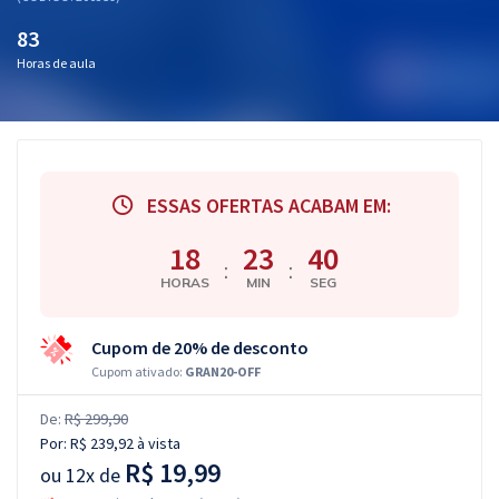
83
Horas de aula
ESSAS OFERTAS ACABAM EM:
18
23
39
:
:
HORAS
MIN
SEG
Cupom de 20% de desconto
Cupom ativado:
GRAN20-OFF
De:
R$ 299,90
Por:
R$ 239,92
à vista
R$ 19,99
ou
12x de