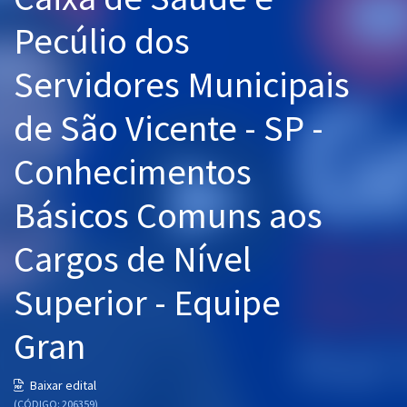
Pós
Pecúlio dos
Graduação
Servidores Municipais
OAB
de São Vicente - SP -
Mentorias
Conhecimentos
Questões grátis
Básicos Comuns aos
Conteúdo gratuito
Cargos de Nível
Blog
Superior - Equipe
Aprovados
Gran
Atendimento
Baixar edital
(CÓDIGO: 206359)