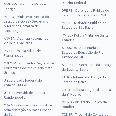
Distrito Federal
MME - Ministério de Minas e
Energia
DPE RS - Defensoria Pública do
Estado do Rio Grande do Sul
MP GO - Ministério Público do
Estado de Goiás - Secretário
MP SP - Ministério Público do
Auxiliar da Comarca de
Estado de São Paulo
Itapuranga
PM SC - Polícia Militar de Santa
ANVISA - Agência Nacional de
Catarina
Vigilância Sanitária
SEDUC RS - Secretaria de
PM PE - Polícia Militar de
Estado da Educação do Rio
Pernambuco
Grande do Sul
CRECI MT - Conselho Regional de
SEJUS ES - Secretaria da Justiça
Corretores de Imóveis do Mato
do Espírito Santo
Grosso
TJ BA - Tribunal de Justiça do
Universidade Federal de
Estado da Bahia
Catalão - UFCAT
TRF 3 - Tribunal Regional Federal
UFR - Universidade Federal de
da 3ª Região
Rondonópolis
MP RO - Ministério Público de
CRA MS - Conselho Regional de
Rondônia
Administração do Mato Grosso
do Sul
TCE SP - Tribunal de Contas do