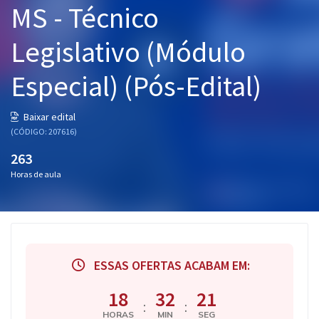
MS - Técnico
Pós
Legislativo (Módulo
Graduação
Especial) (Pós-Edital)
OAB
Mentorias
Baixar edital
(CÓDIGO: 207616)
Questões grátis
263
Horas de aula
Conteúdo gratuito
Blog
Aprovados
ESSAS OFERTAS ACABAM EM:
Atendimento
18
32
20
:
:
HORAS
MIN
SEG