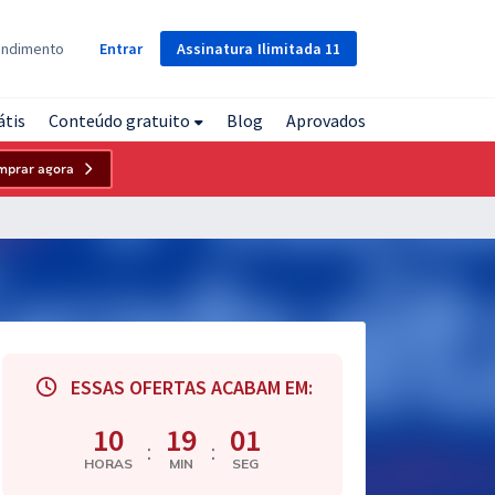
Assinatura
Ilimitada
11
endimento
Entrar
átis
Conteúdo gratuito
Blog
Aprovados
mprar agora
ESSAS OFERTAS ACABAM EM:
10
19
00
:
:
HORAS
MIN
SEG