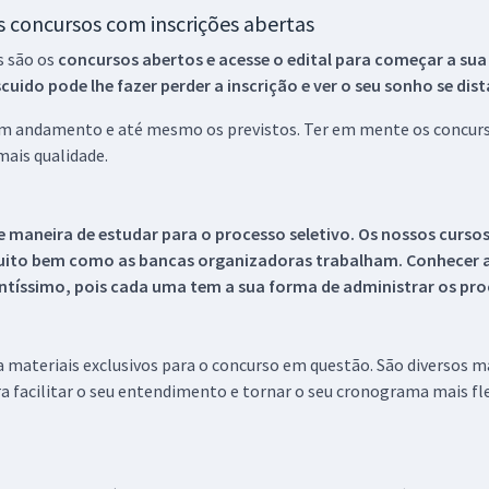
os concursos com inscrições abertas
s são os
concursos abertos e acesse o edital para começar a sua
ido pode lhe fazer perder a inscrição e ver o seu sonho se dis
 em andamento e até mesmo os previstos. Ter em mente os concurso
ais qualidade.
 maneira de estudar para o processo seletivo. Os nossos curso
uito bem como as bancas organizadoras trabalham. Conhecer a
tíssimo, pois cada uma tem a sua forma de administrar os proc
 a materiais exclusivos para o concurso em questão. São diversos 
a facilitar o seu entendimento e tornar o seu cronograma mais fle