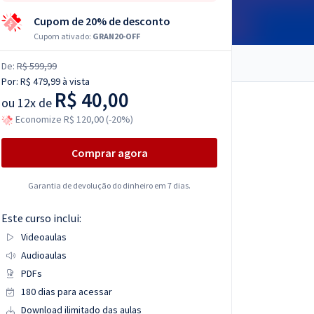
Cupom de 20% de desconto
Cupom ativado:
GRAN20-OFF
De:
R$ 599,99
Por:
R$ 479,99
à vista
R$ 40,00
ou
12x de
Economize R$ 120,00 (-20%)
Comprar agora
Garantia de devolução do dinheiro em 7 dias.
Este curso inclui:
Videoaulas
Audioaulas
PDFs
180 dias para acessar
Download ilimitado das aulas