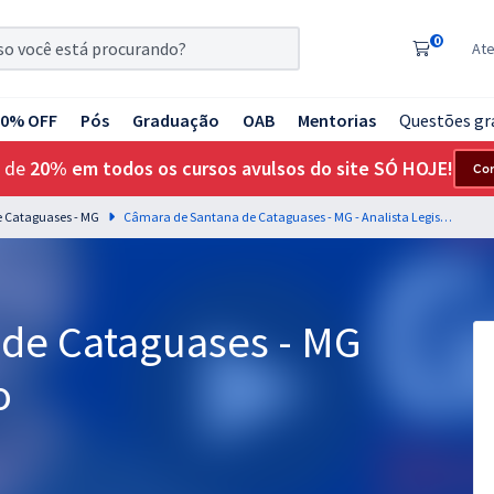
0
At
20% OFF
Pós
Graduação
OAB
Mentorias
Questões gr
 de
20% em todos os cursos avulsos do site SÓ HOJE!
Co
 Cataguases - MG
Câmara de Santana de Cataguases - MG - Analista Legislativo
de Cataguases - MG
o