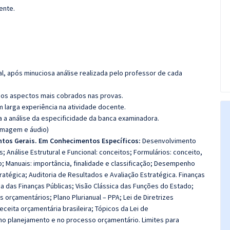
ente.
l, após minuciosa análise realizada pelo professor de cada
os aspectos mais cobrados nas provas.
m larga experiência na atividade docente.
ra a análise da especificidade da banca examinadora.
(imagem e áudio)
ntos Gerais. Em Conhecimentos Específicos:
Desenvolvimento
 Análise Estrutural e Funcional: conceitos; Formulários: conceito,
o; Manuais: importância, finalidade e classificação; Desempenho
ratégica; Auditoria de Resultados e Avaliação Estratégica. Finanças
a das Finanças Públicas; Visão Clássica das Funções do Estado;
 orçamentários; Plano Plurianual – PPA; Lei de Diretrizes
eceita orçamentária brasileira; Tópicos da Lei de
s no planejamento e no processo orçamentário. Limites para