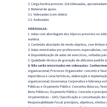
2. Carga horária prevista: 224 vídeoaulas, aproximadam
3. Material de apoio:
3.1. Videoaulas (com slides)
3.2. Audioaulas
VIDEOAULAS:
1. Aulas com abordagem dos tópicos previstos no edita
matéria.
2. Conteúdo abordado de modo objetivo, com ênfase n
3. Aulas ministradas por professores especialistas, co
4. Disponibilização de aulas de exercícios, voltadas pa
5. Qualidade técnica de gravação de altíssimo padrão 
6. Não serão ministrados em videoaulas: Conhecime
organizacional; Processo Organizador: conceito e fases;
importância e características, elaboração e implantaçã
organizacional; Governança Corporativa e liderança est
Públicas e Orçamento Público: Conceitos Básicos; Teori
Bens Públicos; Orçamento Público: Conceito e princípios
Orçamentárias – LDO; Classificação e conceituação da r
Responsabilidade Fiscal: princípios, objetivos, efeito