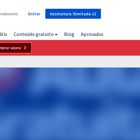
Assinatura
Ilimitada
11
endimento
Entrar
átis
Conteúdo gratuito
Blog
Aprovados
mprar agora