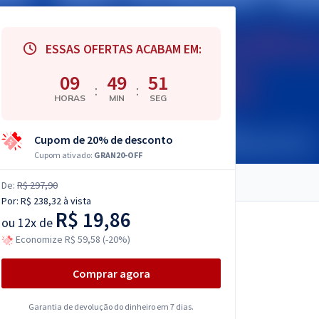
ESSAS OFERTAS ACABAM EM:
09
49
50
:
:
HORAS
MIN
SEG
Cupom de 20% de desconto
Cupom ativado:
GRAN20-OFF
De:
R$ 297,90
Por:
R$ 238,32
à vista
R$ 19,86
ou
12x de
Economize R$ 59,58 (-20%)
Comprar agora
Garantia de devolução do dinheiro em 7 dias.