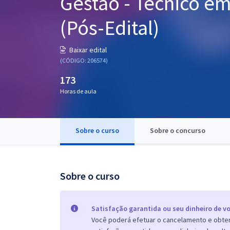
Gestão - Técnico e
Pós
(Pós-Edital)
Graduação
Baixar edital
OAB
(CÓDIGO: 206574)
173
Mentorias
Horas de aula
Questões grátis
Conteúdo gratuito
Sobre o curso
Sobre o concurso
Blog
Aprovados
Sobre o curso
Atendimento
Satisfação garantida ou seu dinheiro de vo
Você poderá efetuar o cancelamento e obter 