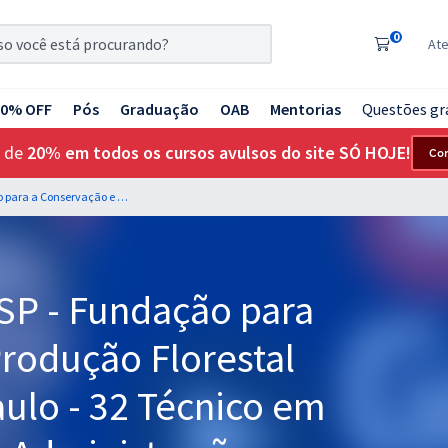
0
At
20% OFF
Pós
Graduação
OAB
Mentorias
Questões gr
 de
20% em todos os cursos avulsos do site SÓ HOJE!
Co
Fundação Florestal SP - Fundação para a Conservação e a Produção Florestal do Estado de São Paulo - 32 Técnico em Gestão - Técnico em Administração (Pós-Edital)
 SP - Fundação para
rodução Florestal
ulo - 32 Técnico em