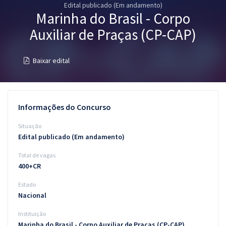
Edital publicado (Em andamento)
Pós
Marinha do Brasil - Corpo
Graduação
Auxiliar de Praças (CP-CAP)
OAB
Baixar edital
Mentorias
Questões grátis
Informações do Concurso
Conteúdo gratuito
Situação
Edital publicado (Em andamento)
Blog
Total de vagas
Aprovados
400+CR
Estado
Atendimento
Nacional
Instituição
Marinha do Brasil - Corpo Auxiliar de Praças (CP-CAP)