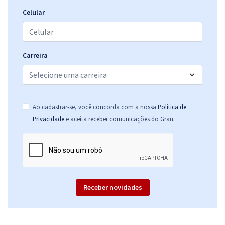
25,99
R$
ou 12x de
Celular
Economize R$ 77,96 (-20%)
Comprar
Carreira
Marinha do Brasil - Corpo Auxiliar de Praças (CP-CAP) - Auxiliar
Técnico de Praças (QATP) - Técnico em Química com Orientação para
Ao cadastrar-se, você concorda com a nossa
Política de
o TAF (Módulo Especial)
.
Privacidade
e aceita receber comunicações do Gran
R$ 447,84
à vista
37,32
R$
ou 12x de
Economize R$ 111,96 (-20%)
Comprar
Receber novidades
Marinha do Brasil - Corpo Auxiliar de Praças (CP-CAP) - Auxiliar
Técnico de Praças (QATP) - Estatística (Pós-Edital)