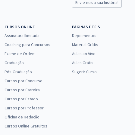
Técnico de Praças (QATP) - Contabilidade - com Orientações para o
Envie-nos a sua história!
TAF (Pós-Edital)
R$ 495,84
à vista
41,32
R$
ou 12x de
CURSOS ONLINE
PÁGINAS ÚTEIS
Economize R$ 123,96 (-20%)
Assinatura Ilimitada
Depoimentos
Comprar
Coaching para Concursos
Material Grátis
Exame de Ordem
Aulas ao Vivo
Graduação
Aulas Grátis
Pós-Graduação
Sugerir Curso
Cursos por Concurso
Cursos por Carreira
Cursos por Estado
Cursos por Professor
Oficina de Redação
Cursos Online Gratuitos