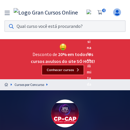
0
Assinatura Ilimitada 11
Acesso a todos os cursos. Teste grátis por 7 dias!
Assinatura OAB Até Passar
Acesso ilimitado a toda preparação para o Exame da
Desconto de
20% em todos os
Ordem, até você passar!
cursos avulsos do site SÓ HOJE!
Conhecer cursos
Residências Multiprofissionais
Preparação completa e intensiva para as principais
Cursos por Concurso
residências em saúde do Brasil
Concursos
Assinatura Ilimitada
Cursos 20% OFF