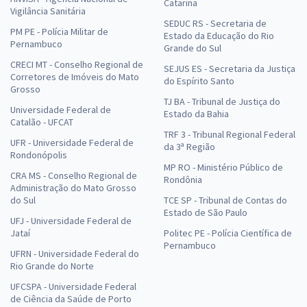
Catarina
Vigilância Sanitária
SEDUC RS - Secretaria de
PM PE - Polícia Militar de
Estado da Educação do Rio
Pernambuco
Grande do Sul
CRECI MT - Conselho Regional de
SEJUS ES - Secretaria da Justiça
Corretores de Imóveis do Mato
do Espírito Santo
Grosso
TJ BA - Tribunal de Justiça do
Universidade Federal de
Estado da Bahia
Catalão - UFCAT
TRF 3 - Tribunal Regional Federal
UFR - Universidade Federal de
da 3ª Região
Rondonópolis
MP RO - Ministério Público de
CRA MS - Conselho Regional de
Rondônia
Administração do Mato Grosso
do Sul
TCE SP - Tribunal de Contas do
Estado de São Paulo
UFJ - Universidade Federal de
Jataí
Politec PE - Polícia Científica de
Pernambuco
UFRN - Universidade Federal do
Rio Grande do Norte
UFCSPA - Universidade Federal
de Ciência da Saúde de Porto