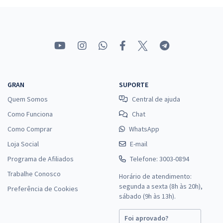
R$ 399,92
à vista
33,33
R$
ou 12x de
Economize R$ 99,98 (-20%)
Comprar
GRAN
SUPORTE
Quem Somos
Central de ajuda
Marinha do Brasil - Corpo Auxiliar de Praças (CP-CAP) - Auxiliar
Técnico de Praças (QATP) - Contabilidade (Pós-Edital)
Como Funciona
Chat
R$ 359,84
à vista
Como Comprar
WhatsApp
29,99
R$
ou 12x de
Loja Social
E-mail
Economize R$ 89,96 (-20%)
Programa de Afiliados
Telefone: 3003-0894
Comprar
Trabalhe Conosco
Horário de atendimento:
segunda a sexta (8h às 20h),
Preferência de Cookies
sábado (9h às 13h).
Marinha do Brasil - Corpo Auxiliar de Praças (CP-CAP) - Auxiliar
Foi aprovado?