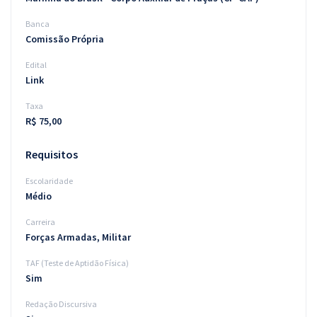
Banca
Comissão Própria
Edital
Link
Taxa
R$ 75,00
Requisitos
Escolaridade
Médio
Carreira
Forças Armadas, Militar
TAF (Teste de Aptidão Física)
Sim
Redação Discursiva