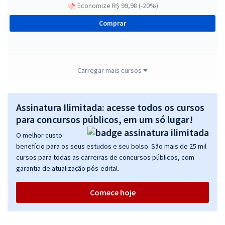
Economize R$ 99,98 (-20%)
Comprar
Marinha do Brasil - Corpo Auxiliar de Praças (CP-CAP) - Auxiliar
Carregar mais cursos
Técnico de Praças (QATP) - Administração (Pós-Edital)
R$ 399,92
à vista
Assinatura Ilimitada: acesse todos os cursos
33,33
R$
ou 12x de
para concursos públicos, em um só lugar!
Economize R$ 99,98 (-20%)
O melhor custo
Comprar
benefício para os seus estudos e seu bolso. São mais de 25 mil
cursos para todas as carreiras de concursos públicos, com
garantia de atualização pós-edital.
Marinha do Brasil - Corpo Auxiliar de Praças (CP-CAP) - Auxiliar
Comece hoje
Técnico de Praças (QATP) - Técnico em Patologia Clínica (Pós-edital)
R$ 399,92
à vista
33,33
R$
ou 12x de