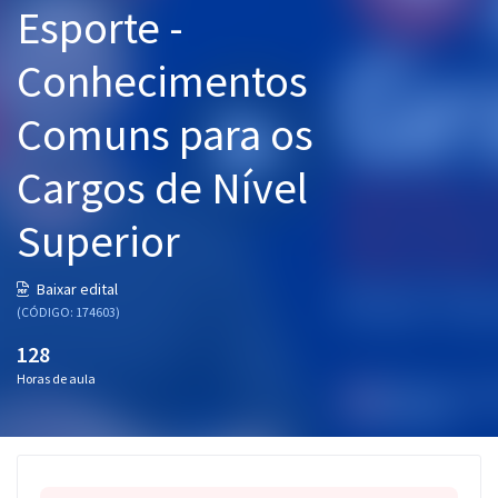
Esporte -
Pós
Conhecimentos
Graduação
Comuns para os
OAB
Cargos de Nível
Mentorias
Superior
Questões grátis
Conteúdo gratuito
Baixar edital
(CÓDIGO: 174603)
Blog
128
Aprovados
Horas de aula
Atendimento