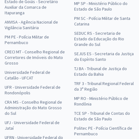
Estado de Goiás - Secretário
MP SP - Ministério Público do
Auxiliar da Comarca de
Estado de São Paulo
Itapuranga
PM SC - Polícia Militar de Santa
ANVISA - Agência Nacional de
Catarina
Vigilância Sanitária
SEDUC RS - Secretaria de
PM PE - Polícia Militar de
Estado da Educação do Rio
Pernambuco
Grande do Sul
CRECI MT - Conselho Regional de
SEJUS ES - Secretaria da Justiça
Corretores de Imóveis do Mato
do Espírito Santo
Grosso
TJ BA - Tribunal de Justiça do
Universidade Federal de
Estado da Bahia
Catalão - UFCAT
TRF 3 - Tribunal Regional Federal
UFR - Universidade Federal de
da 3ª Região
Rondonópolis
MP RO - Ministério Público de
CRA MS - Conselho Regional de
Rondônia
Administração do Mato Grosso
do Sul
TCE SP - Tribunal de Contas do
Estado de São Paulo
UFJ - Universidade Federal de
Jataí
Politec PE - Polícia Científica de
Pernambuco
UFRN - Universidade Federal do