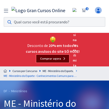
0
Assinatura Ilimitada 11
Acesso a todos os cursos. Teste grátis por 7 dias!
Assinatura OAB Até Passar
Acesso ilimitado a toda preparação para o Exame da
Desconto de
20% em todos os
Ordem, até você passar!
cursos avulsos do site SÓ HOJE!
Comprar agora
Residências Multiprofissionais
Preparação completa e intensiva para as principais
Cursos por Concurso
ME - Ministério do Esporte
residências em saúde do Brasil
ME - Ministério do Esporte - Conhecimentos Comuns para os Cargos de Nível Superior
Concursos
DF - Ministérios
Assinatura Ilimitada
ME - Ministério do
Cursos 20% OFF