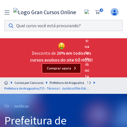
0
Assinatura Ilimitada 11
Acesso a todos os cursos. Teste grátis por 7 dias!
Assinatura OAB Até Passar
Acesso ilimitado a toda preparação para o Exame da
Desconto de
20% em todos os
Ordem, até você passar!
cursos avulsos do site SÓ HOJE!
Comprar agora
Residências Multiprofissionais
Preparação completa e intensiva para as principais
Cursos por Concurso
Prefeitura de Araguaína - TO
residências em saúde do Brasil
Prefeitura de Araguaína/TO - Técnico I - Jurídico (Pós-Edital)
Concursos
TO - Jurídicas
Assinatura Ilimitada
Prefeitura de
Cursos 20% OFF