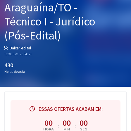
Araguaína/TO -
Pós
Técnico I - Jurídico
Graduação
(Pós-Edital)
OAB
Mentorias
Baixar edital
(CÓDIGO: 206412)
Questões grátis
430
Horas de aula
Conteúdo gratuito
Blog
Aprovados
ESSAS OFERTAS ACABAM EM:
Atendimento
00
00
00
:
:
HORA
MIN
SEG