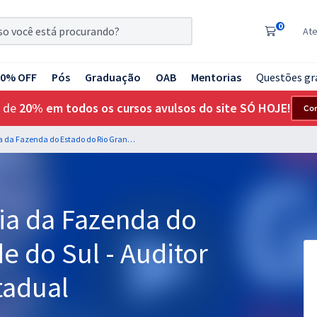
0
At
20% OFF
Pós
Graduação
OAB
Mentorias
Questões gr
 de
20% em todos os cursos avulsos do site SÓ HOJE!
Co
SEFAZ RS - Secretaria da Fazenda do Estado do Rio Grande do Sul - Auditor Fiscal da Receita Estadual
ia da Fazenda do
e do Sul - Auditor
tadual