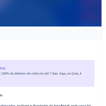
lta!
100% do dinheiro de volta em até 7 dias. Aqui, no Gran, é
.
is.
valorizadas, estáveis e disputadas da área
Fiscal
, este curso foi