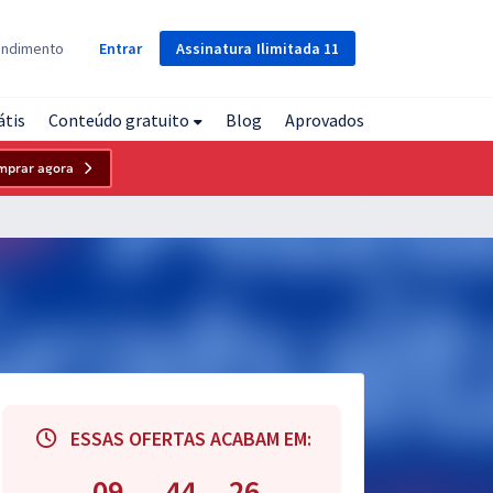
Assinatura
Ilimitada
11
endimento
Entrar
átis
Conteúdo gratuito
Blog
Aprovados
mprar agora
ESSAS OFERTAS ACABAM EM:
09
44
24