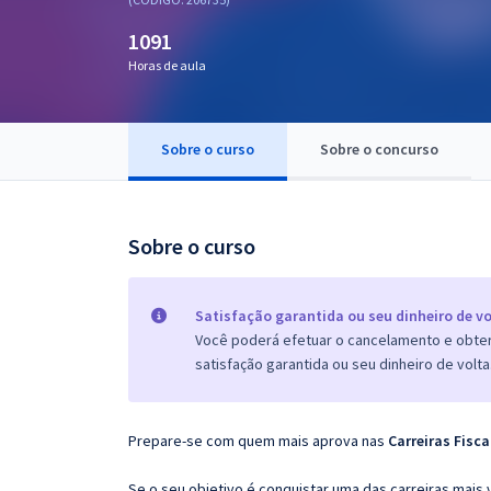
Pós
1091
Graduação
Horas de aula
OAB
Sobre o curso
Sobre o concurso
Mentorias
Questões grátis
Sobre o curso
Conteúdo gratuito
Blog
Satisfação garantida ou seu dinheiro de vo
Você poderá efetuar o cancelamento e obter 
Aprovados
satisfação garantida ou seu dinheiro de volta
Atendimento
Prepare-se com quem mais aprova nas
Carreiras Fisca
Se o seu objetivo é conquistar uma das carreiras mais 