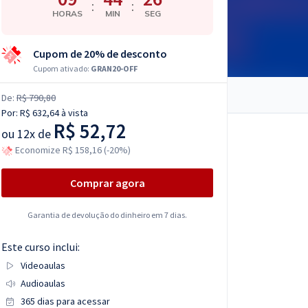
:
:
HORAS
MIN
SEG
Cupom de 20% de desconto
Cupom ativado:
GRAN20-OFF
De:
R$ 790,80
Por:
R$ 632,64
à vista
R$ 52,72
ou
12x de
Economize R$ 158,16 (-20%)
Comprar agora
Garantia de devolução do dinheiro em 7 dias.
Este curso inclui:
Videoaulas
Audioaulas
365 dias para acessar