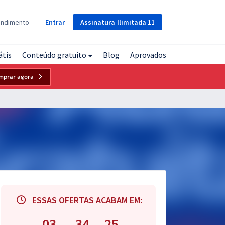
Assinatura
Ilimitada
11
endimento
Entrar
átis
Conteúdo gratuito
Blog
Aprovados
mprar agora
ESSAS OFERTAS ACABAM EM:
03
34
24