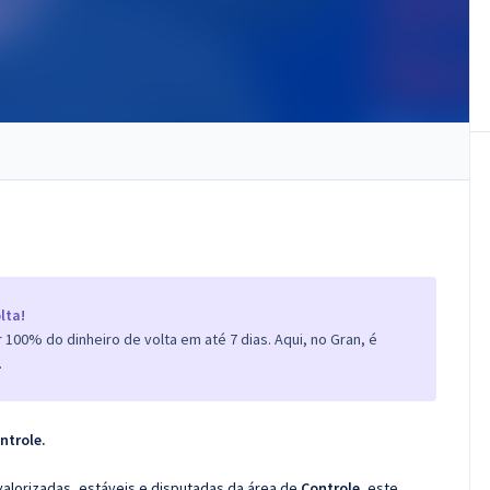
lta!
100% do dinheiro de volta em até 7 dias. Aqui, no Gran, é
.
ntrole.
valorizadas, estáveis e disputadas da área de
Controle
, este