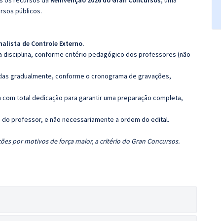
os os recursos da
Reinvenção 2026 do Gran Concursos
, uma
rsos públicos.
nalista de Controle Externo
.
 disciplina, conforme critério pedagógico dos professores (não
luídas gradualmente, conforme o cronograma de gravações,
 com total dedicação para garantir uma preparação completa,
ca do professor, e não necessariamente a ordem do edital.
ões por motivos de força maior, a critério do Gran Concursos.