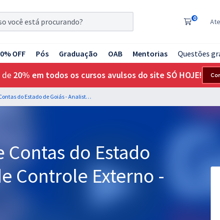
0
At
20% OFF
Pós
Graduação
OAB
Mentorias
Questões gr
 de
20% em todos os cursos avulsos do site SÓ HOJE!
Co
TCE GO - Tribunal de Contas do Estado de Goiás - Analista de Controle Externo - Controle Externo
e Contas do Estado
de Controle Externo -