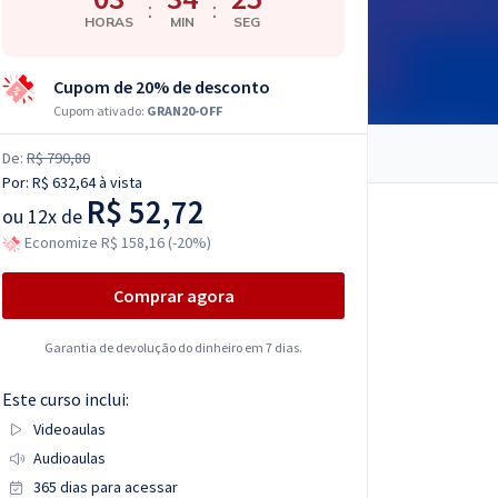
:
:
HORAS
MIN
SEG
Cupom de 20% de desconto
Cupom ativado:
GRAN20-OFF
De:
R$ 790,80
Por:
R$ 632,64
à vista
R$ 52,72
ou
12x de
Economize R$ 158,16 (-20%)
Comprar agora
Garantia de devolução do dinheiro em 7 dias.
Este curso inclui:
Videoaulas
Audioaulas
365 dias para acessar