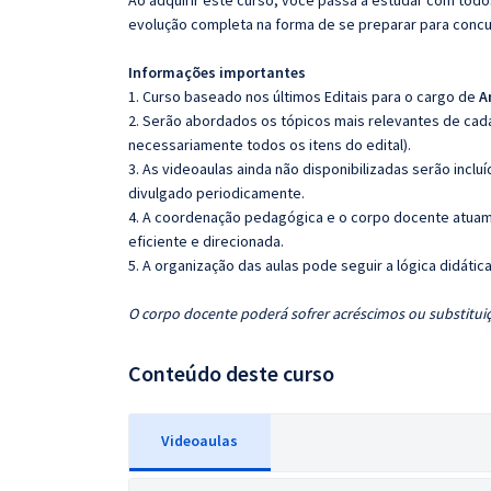
Ao adquirir este curso, você passa a estudar com tod
evolução completa na forma de se preparar para concu
Informações importantes
1. Curso baseado nos últimos Editais para o cargo de
A
2. Serão abordados os tópicos mais relevantes de cada
necessariamente todos os itens do edital).
3. As videoaulas ainda não disponibilizadas serão inc
divulgado periodicamente.
4. A coordenação pedagógica e o corpo docente atuam
eficiente e direcionada.
5. A organização das aulas pode seguir a lógica didáti
O corpo docente poderá sofrer acréscimos ou substituiç
Conteúdo deste curso
Videoaulas