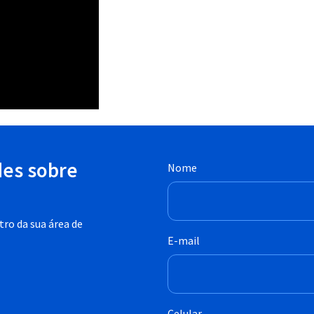
des sobre
Nome
ro da sua área de
E-mail
Celular