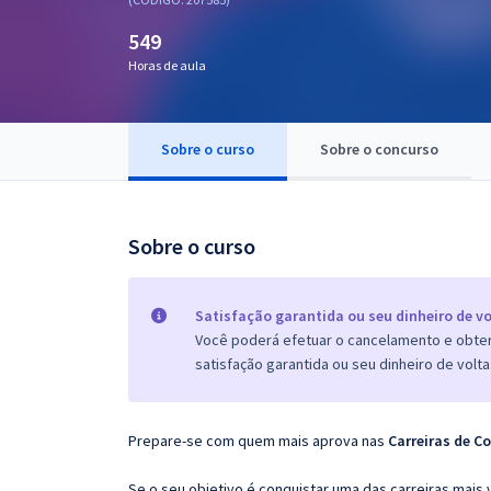
Pós
549
Graduação
Horas de aula
OAB
Sobre o curso
Sobre o concurso
Mentorias
Questões grátis
Sobre o curso
Conteúdo gratuito
Blog
Satisfação garantida ou seu dinheiro de vo
Você poderá efetuar o cancelamento e obter 
Aprovados
satisfação garantida ou seu dinheiro de volta
Atendimento
Prepare-se com quem mais aprova nas
Carreiras de Co
Se o seu objetivo é conquistar uma das carreiras mais 