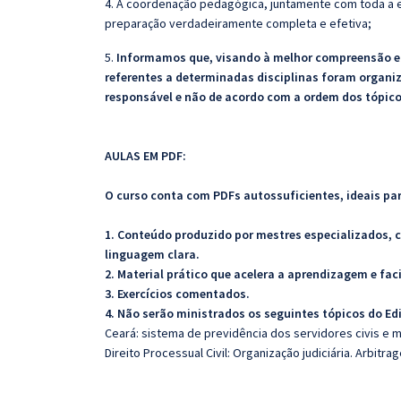
4. A coordenação pedagógica, juntamente com toda a e
preparação verdadeiramente completa e efetiva;
5.
Informamos que, visando à melhor compreensão e a
referentes a determinadas disciplinas foram organi
responsável e não de acordo com a ordem dos tópic
AULAS EM PDF:
O curso conta com PDFs autossuficientes, ideais pa
1. Conteúdo produzido por mestres especializados, 
linguagem clara.
2. Material prático que acelera a aprendizagem e faci
3. Exercícios comentados.
4. Não serão ministrados os seguintes tópicos do Ed
Ceará: sistema de previdência dos servidores civis e 
Direito Processual Civil: Organização judiciária. Arbitr