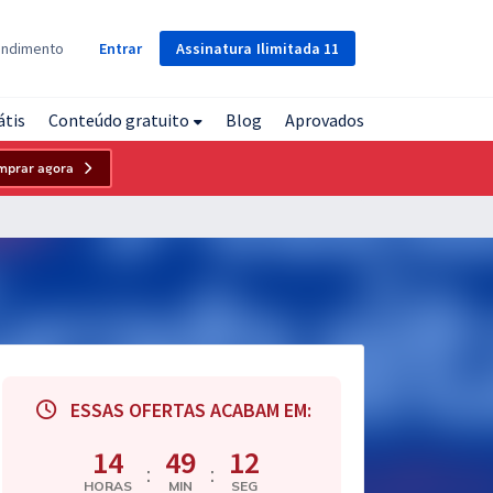
Assinatura
Ilimitada
11
endimento
Entrar
átis
Conteúdo gratuito
Blog
Aprovados
mprar agora
ESSAS OFERTAS ACABAM EM:
14
49
11
:
:
HORAS
MIN
SEG