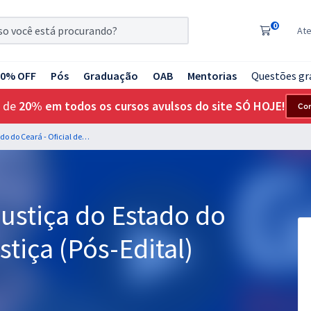
0
At
20% OFF
Pós
Graduação
OAB
Mentorias
Questões gr
 de
20% em todos os cursos avulsos do site SÓ HOJE!
Co
TJ CE - Tribunal de Justiça do Estado do Ceará - Oficial de Justiça (Pós-Edital)
Justiça do Estado do
stiça (Pós-Edital)