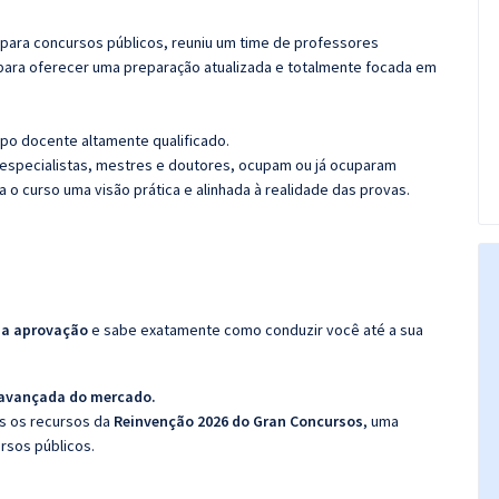
 para concursos públicos, reuniu um time de professores
para oferecer uma preparação atualizada e totalmente focada em
po docente altamente qualificado.
specialistas, mestres e doutores, ocupam ou já ocuparam
a o curso uma visão prática e alinhada à realidade das provas.
da aprovação
e sabe exatamente como conduzir você até a sua
 avançada do mercado.
os os recursos da
Reinvenção 2026 do Gran Concursos
, uma
rsos públicos.