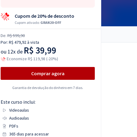
Cupom de 20% de desconto
Cupom ativado:
GRAN20-OFF
De:
R$ 599,90
Por:
R$ 479,92
à vista
R$ 39,99
ou
12x de
Economize R$ 119,98 (-20%)
Comprar agora
Garantia de devolução do dinheiro em 7 dias.
Este curso inclui:
Videoaulas
Audioaulas
PDFs
365 dias para acessar