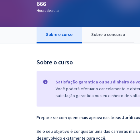
666
Pós
Horas de aula
Graduação
Sobre o curso
Sobre o concurso
OAB
Mentorias
Sobre o curso
Questões grátis
Conteúdo gratuito
Satisfação garantida ou seu dinheiro de vo
Você poderá efetuar o cancelamento e obter 
Blog
satisfação garantida ou seu dinheiro de volta
Aprovados
Prepare-se com quem mais aprova nas áreas
Jurídicas
Atendimento
Se o seu objetivo é conquistar uma das carreiras mais v
desenvolvido exatamente para você.