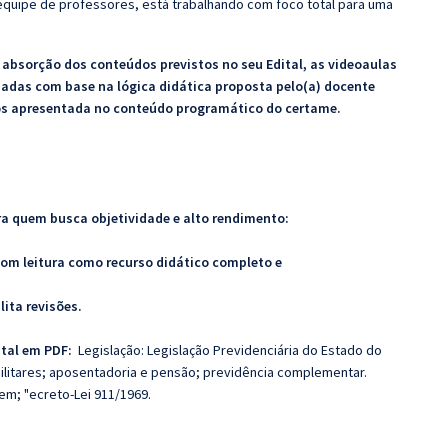
quipe de professores, está trabalhando com foco total para uma
bsorção dos conteúdos previstos no seu Edital, as videoaulas
zadas com base na lógica didática proposta pelo(a) docente
os apresentada no conteúdo programático do certame.
ra quem busca objetividade e alto rendimento:
com leitura como recurso didático completo e
lita revisões.
ital em PDF:
Legislação: Legislação Previdenciária do Estado do
militares; aposentadoria e pensão; previdência complementar.
agem; "ecreto-Lei 911/1969.