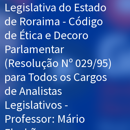
Legislativa do Estado
Pós
de Roraima - Código
Graduação
de Ética e Decoro
OAB
Parlamentar
Mentorias
(Resolução Nº 029/95)
Questões grátis
Conteúdo gratuito
para Todos os Cargos
Blog
de Analistas
Aprovados
Legislativos -
Atendimento
Professor: Mário