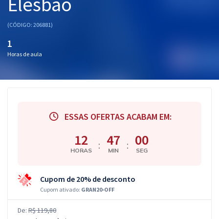
Elesbão
(CÓDIGO: 206881)
1
Horas de aula
ESSAS OFERTAS ACABAM EM:
12
46
59
:
:
HORAS
MIN
SEG
Cupom de 20% de desconto
Cupom ativado:
GRAN20-OFF
De:
R$ 119,80