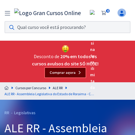
0
Assinatura Ilimitada 11
Acesso a todos os cursos. Teste grátis por 7 dias!
Assinatura OAB Até Passar
Acesso ilimitado a toda preparação para o Exame da
Desconto de
20% em todos os
Ordem, até você passar!
cursos avulsos do site SÓ HOJE!
Comprar agora
Residências Multiprofissionais
Preparação completa e intensiva para as principais
Cursos por Concurso
ALE RR
residências em saúde do Brasil
ALE RR - Assembleia Legislativa do Estado de Roraima - Código de Ética e Decoro Parlamentar (Resolução Nº 029/95) para Todos os Cargos de Analistas Legislativos - Professor: Mário Elesbão
Concursos
RR - Legislativas
Assinatura Ilimitada
ALE RR - Assembleia
Cursos 20% OFF