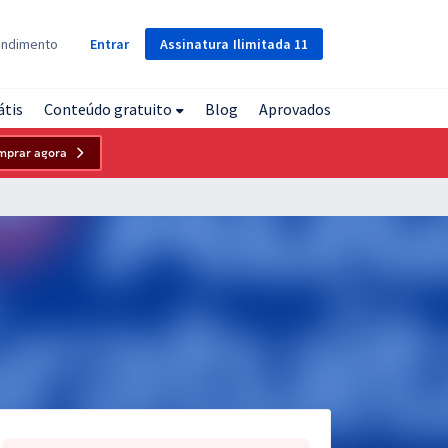
Assinatura
Ilimitada
11
endimento
Entrar
átis
Conteúdo gratuito
Blog
Aprovados
mprar agora