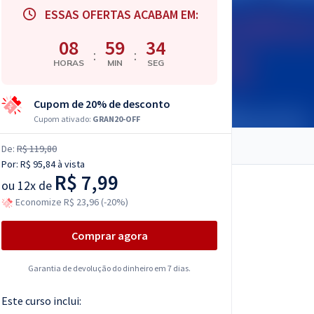
ESSAS OFERTAS ACABAM EM:
08
59
32
:
:
HORAS
MIN
SEG
Cupom de 20% de desconto
Cupom ativado:
GRAN20-OFF
De:
R$ 119,80
Por:
R$ 95,84
à vista
R$ 7,99
ou
12x de
Economize R$ 23,96 (-20%)
Comprar agora
Garantia de devolução do dinheiro em 7 dias.
Este curso inclui: