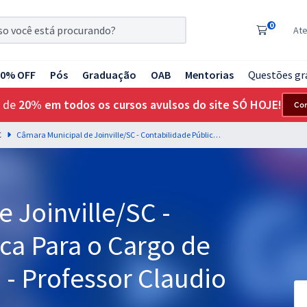
0
At
20% OFF
Pós
Graduação
OAB
Mentorias
Questões gr
 de
20% em todos os cursos avulsos do site SÓ HOJE!
Co
C
Câmara Municipal de Joinville/SC - Contabilidade Pública Para o Cargo de Controlador Interno - Professor Claudio Zorzo (Pós-Edital)
 Joinville/SC -
ca Para o Cargo de
 - Professor Claudio