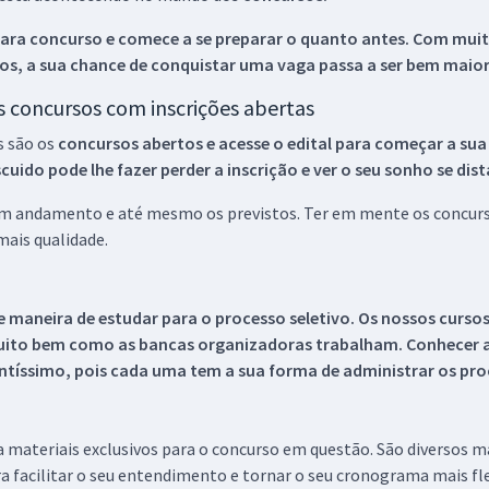
ara concurso e comece a se preparar o quanto antes. Com muita
os, a sua chance de conquistar uma vaga passa a ser bem maior
os concursos com inscrições abertas
s são os
concursos abertos e acesse o edital para começar a sua
ido pode lhe fazer perder a inscrição e ver o seu sonho se dis
 em andamento e até mesmo os previstos. Ter em mente os concurso
ais qualidade.
 maneira de estudar para o processo seletivo. Os nossos curso
uito bem como as bancas organizadoras trabalham. Conhecer a
tíssimo, pois cada uma tem a sua forma de administrar os proc
 a materiais exclusivos para o concurso em questão. São diversos 
a facilitar o seu entendimento e tornar o seu cronograma mais fle