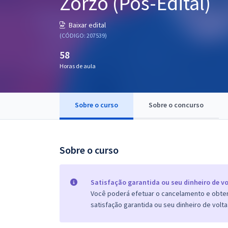
Zorzo (Pós-Edital)
Pós
Baixar edital
Graduação
(CÓDIGO: 207539)
58
OAB
Horas de aula
Mentorias
Sobre o curso
Sobre o concurso
Questões grátis
Conteúdo gratuito
Blog
Sobre o curso
Aprovados
Satisfação garantida ou seu dinheiro de vo
Você poderá efetuar o cancelamento e obter 
Atendimento
satisfação garantida ou seu dinheiro de volta