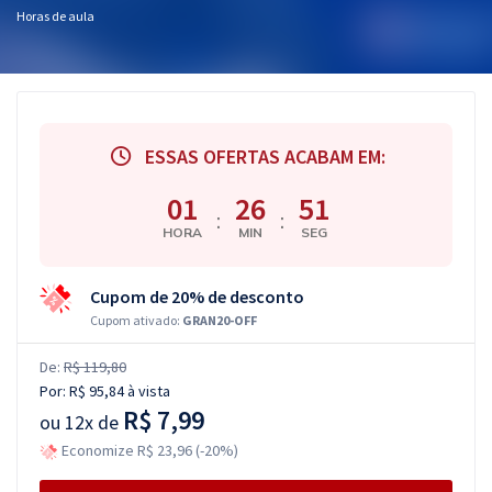
Horas de aula
ESSAS OFERTAS ACABAM EM:
01
26
50
:
:
HORA
MIN
SEG
Cupom de 20% de desconto
Cupom ativado:
GRAN20-OFF
De:
R$ 119,80
Por:
R$ 95,84
à vista
R$ 7,99
ou
12x de
Economize R$ 23,96 (-20%)