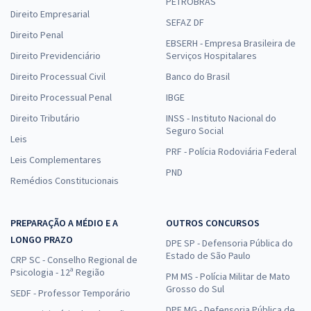
PETROBRAS
Direito Empresarial
SEFAZ DF
Direito Penal
EBSERH - Empresa Brasileira de
Direito Previdenciário
Serviços Hospitalares
Direito Processual Civil
Banco do Brasil
Direito Processual Penal
IBGE
Direito Tributário
INSS - Instituto Nacional do
Seguro Social
Leis
PRF - Polícia Rodoviária Federal
Leis Complementares
PND
Remédios Constitucionais
PREPARAÇÃO A MÉDIO E A
OUTROS CONCURSOS
LONGO PRAZO
DPE SP - Defensoria Pública do
Estado de São Paulo
CRP SC - Conselho Regional de
Psicologia - 12ª Região
PM MS - Polícia Militar de Mato
Grosso do Sul
SEDF - Professor Temporário
DPE MG - Defensoria Pública de