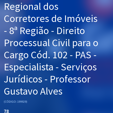
Regional dos
Pós
Corretores de Imóveis
Graduação
- 8ª Região - Direito
OAB
Processual Civil para o
Mentorias
Cargo Cód. 102 - PAS -
Questões grátis
Conteúdo gratuito
Especialista - Serviços
Blog
Jurídicos - Professor
Aprovados
Gustavo Alves
Atendimento
(CÓDIGO: 199929)
78