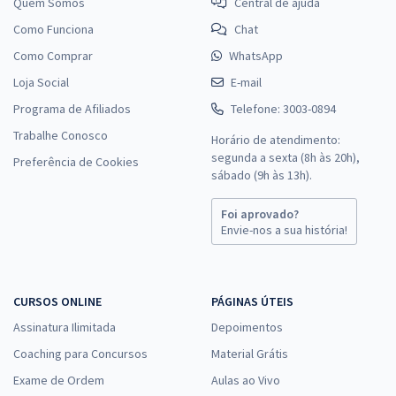
Quem Somos
Central de ajuda
Como Funciona
Chat
Como Comprar
WhatsApp
Loja Social
E-mail
Programa de Afiliados
Telefone: 3003-0894
Trabalhe Conosco
Horário de atendimento:
segunda a sexta (8h às 20h),
Preferência de Cookies
sábado (9h às 13h).
Foi aprovado?
Envie-nos a sua história!
CURSOS ONLINE
PÁGINAS ÚTEIS
Assinatura Ilimitada
Depoimentos
Coaching para Concursos
Material Grátis
Exame de Ordem
Aulas ao Vivo