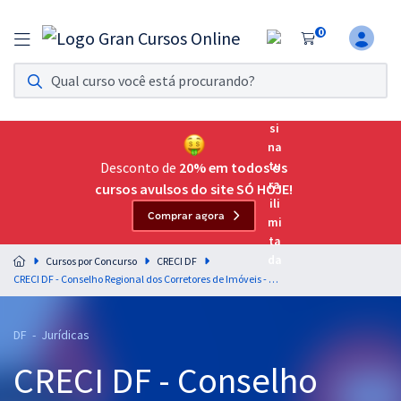
0
Assinatura Ilimitada 11
Acesso a todos os cursos. Teste grátis por 7 dias!
Assinatura OAB Até Passar
Acesso ilimitado a toda preparação para o Exame da
Desconto de
20% em todos os
Ordem, até você passar!
cursos avulsos do site SÓ HOJE!
Comprar agora
Residências Multiprofissionais
Preparação completa e intensiva para as principais
Cursos por Concurso
CRECI DF
residências em saúde do Brasil
CRECI DF - Conselho Regional dos Corretores de Imóveis - 8ª Região - Direito Processual Civil para o Cargo Cód. 102 - PAS - Especialista - Serviços Jurídicos - Professor Gustavo Alves
Concursos
DF - Jurídicas
Assinatura Ilimitada
CRECI DF - Conselho
Cursos 20% OFF