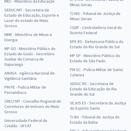
MEC - Ministério da Educação
Minas Gerais
SEDUC/MT - Secretaria de
TJ MG - Tribunal de Justiça de
Estado de Educação, Esporte e
Minas Gerais
Lazer do estado de Mato
Grosso
CGDF - Controladoria Geral do
Distrito Federal
MME - Ministério de Minas e
Energia
DPE RS - Defensoria Pública do
Estado do Rio Grande do Sul
MP GO - Ministério Público do
Estado de Goiás - Secretário
MP SP - Ministério Público do
Auxiliar da Comarca de
Estado de São Paulo
Itapuranga
PM SC - Polícia Militar de Santa
ANVISA - Agência Nacional de
Catarina
Vigilância Sanitária
SEDUC RS - Secretaria de
PM PE - Polícia Militar de
Estado da Educação do Rio
Pernambuco
Grande do Sul
CRECI MT - Conselho Regional de
SEJUS ES - Secretaria da Justiça
Corretores de Imóveis do Mato
do Espírito Santo
Grosso
TJ BA - Tribunal de Justiça do
Universidade Federal de
Estado da Bahia
Catalão - UFCAT