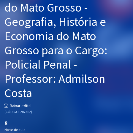
do Mato Grosso -
Pós
Geografia, História e
Graduação
Economia do Mato
OAB
Grosso para o Cargo:
Mentorias
Policial Penal -
Questões grátis
Conteúdo gratuito
Professor: Admilson
Blog
Costa
Aprovados
Baixar edital
(CÓDIGO: 207382)
Atendimento
8
Horas de aula