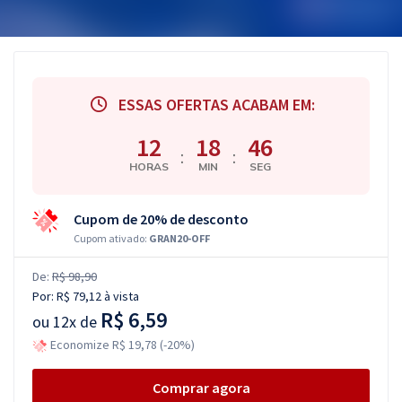
ESSAS OFERTAS ACABAM EM:
12
18
45
:
:
HORAS
MIN
SEG
Cupom de 20% de desconto
Cupom ativado:
GRAN20-OFF
De:
R$ 98,90
Por:
R$ 79,12
à vista
R$ 6,59
ou
12x de
Economize R$ 19,78 (-20%)
Comprar agora