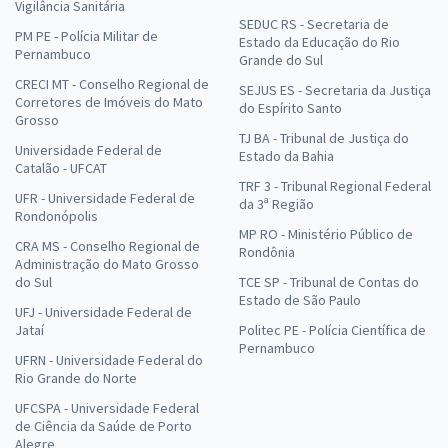
Vigilância Sanitária
SEDUC RS - Secretaria de
PM PE - Polícia Militar de
Estado da Educação do Rio
Pernambuco
Grande do Sul
CRECI MT - Conselho Regional de
SEJUS ES - Secretaria da Justiça
Corretores de Imóveis do Mato
do Espírito Santo
Grosso
TJ BA - Tribunal de Justiça do
Universidade Federal de
Estado da Bahia
Catalão - UFCAT
TRF 3 - Tribunal Regional Federal
UFR - Universidade Federal de
da 3ª Região
Rondonópolis
MP RO - Ministério Público de
CRA MS - Conselho Regional de
Rondônia
Administração do Mato Grosso
do Sul
TCE SP - Tribunal de Contas do
Estado de São Paulo
UFJ - Universidade Federal de
Jataí
Politec PE - Polícia Científica de
Pernambuco
UFRN - Universidade Federal do
Rio Grande do Norte
UFCSPA - Universidade Federal
de Ciência da Saúde de Porto
Alegre