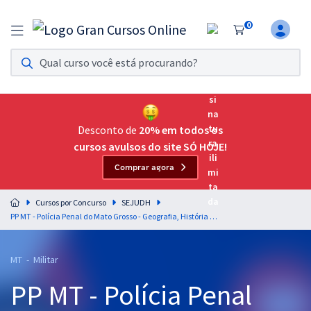
0
Assinatura Ilimitada 11
Acesso a todos os cursos. Teste grátis por 7 dias!
Assinatura OAB Até Passar
Acesso ilimitado a toda preparação para o Exame da
Desconto de
20% em todos os
Ordem, até você passar!
cursos avulsos do site SÓ HOJE!
Comprar agora
Residências Multiprofissionais
Preparação completa e intensiva para as principais
Cursos por Concurso
SEJUDH
residências em saúde do Brasil
PP MT - Polícia Penal do Mato Grosso - Geografia, História e Economia do Mato Grosso para o Cargo: Policial Penal - Professor: Admilson Costa
Concursos
MT - Militar
Assinatura Ilimitada
PP MT - Polícia Penal
Cursos 20% OFF