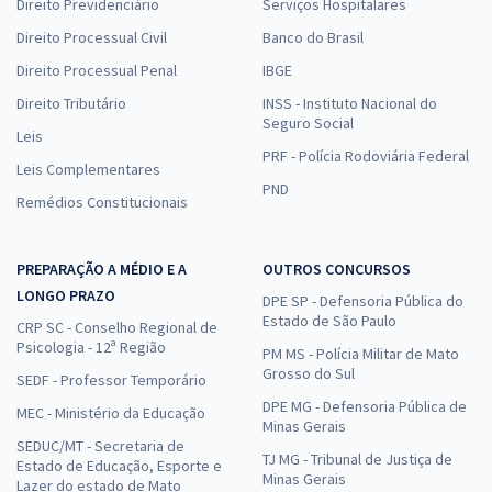
Direito Previdenciário
Serviços Hospitalares
Direito Processual Civil
Banco do Brasil
Direito Processual Penal
IBGE
Direito Tributário
INSS - Instituto Nacional do
Seguro Social
Leis
PRF - Polícia Rodoviária Federal
Leis Complementares
PND
Remédios Constitucionais
PREPARAÇÃO A MÉDIO E A
OUTROS CONCURSOS
LONGO PRAZO
DPE SP - Defensoria Pública do
Estado de São Paulo
CRP SC - Conselho Regional de
Psicologia - 12ª Região
PM MS - Polícia Militar de Mato
Grosso do Sul
SEDF - Professor Temporário
DPE MG - Defensoria Pública de
MEC - Ministério da Educação
Minas Gerais
SEDUC/MT - Secretaria de
TJ MG - Tribunal de Justiça de
Estado de Educação, Esporte e
Minas Gerais
Lazer do estado de Mato