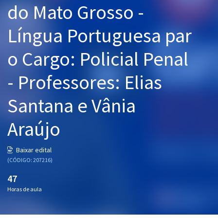
do Mato Grosso -
Pós
Língua Portuguesa par
Graduação
o Cargo: Policial Penal
OAB
- Professores: Elias
Mentorias
Santana e Vânia
Questões grátis
Conteúdo gratuito
Araújo
Blog
Baixar edital
Aprovados
(CÓDIGO: 207216)
47
Atendimento
Horas de aula