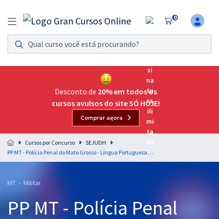
0
Assinatura Ilimitada 11
Acesso a todos os cursos. Teste grátis por 7 dias!
Assinatura OAB Até Passar
Acesso ilimitado a toda preparação para o Exame da
Desconto de
20% em todos os
Ordem, até você passar!
cursos avulsos do site SÓ HOJE!
Comprar agora
Residências Multiprofissionais
Preparação completa e intensiva para as principais
Cursos por Concurso
SEJUDH
residências em saúde do Brasil
PP MT - Polícia Penal do Mato Grosso - Língua Portuguesa par o Cargo: Policial Penal - Professores: Elias Santana e Vânia Araújo
Concursos
MT - Militar
Assinatura Ilimitada
PP MT - Polícia Penal
Cursos 20% OFF