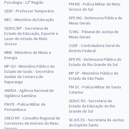
Psicologia - 12ª Região
PM MS - Polícia Militar de Mato
Grosso do Sul
SEDF - Professor Temporário
DPE MG - Defensoria Pública de
MEC - Ministério da Educação
Minas Gerais
SEDUC/MT - Secretaria de
TJ MG - Tribunal de Justiça de
Estado de Educação, Esporte e
Minas Gerais
Lazer do estado de Mato
Grosso
CGDF - Controladoria Geral do
Distrito Federal
MME - Ministério de Minas e
Energia
DPE RS - Defensoria Pública do
Estado do Rio Grande do Sul
MP GO - Ministério Público do
Estado de Goiás - Secretário
MP SP - Ministério Público do
Auxiliar da Comarca de
Estado de São Paulo
Itapuranga
PM SC - Polícia Militar de Santa
ANVISA - Agência Nacional de
Catarina
Vigilância Sanitária
SEDUC RS - Secretaria de
PM PE - Polícia Militar de
Estado da Educação do Rio
Pernambuco
Grande do Sul
CRECI MT - Conselho Regional de
SEJUS ES - Secretaria da Justiça
Corretores de Imóveis do Mato
do Espírito Santo
Grosso