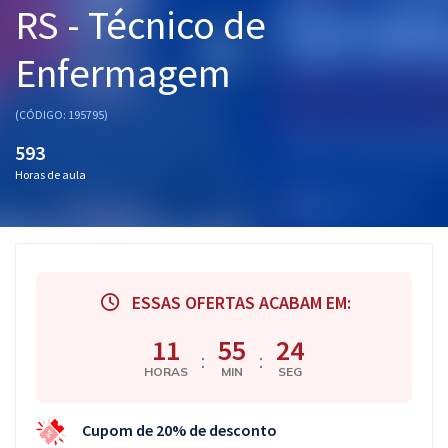
RS - Técnico de
Pós
Enfermagem
Graduação
OAB
(CÓDIGO: 195795)
593
Mentorias
Horas de aula
Questões grátis
Conteúdo gratuito
Blog
ESSAS OFERTAS ACABAM EM:
Aprovados
11
55
23
:
:
HORAS
MIN
SEG
Atendimento
Cupom de 20% de desconto