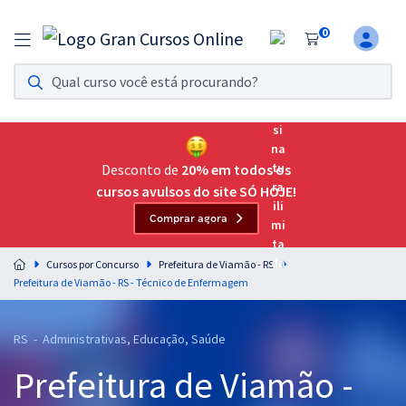
0
Assinatura Ilimitada 11
Acesso a todos os cursos. Teste grátis por 7 dias!
Assinatura OAB Até Passar
Acesso ilimitado a toda preparação para o Exame da
Desconto de
20% em todos os
Ordem, até você passar!
cursos avulsos do site SÓ HOJE!
Comprar agora
Residências Multiprofissionais
Preparação completa e intensiva para as principais
Cursos por Concurso
Prefeitura de Viamão - RS
residências em saúde do Brasil
Prefeitura de Viamão - RS - Técnico de Enfermagem
Concursos
RS - Administrativas, Educação, Saúde
Assinatura Ilimitada
Prefeitura de Viamão -
Cursos 20% OFF