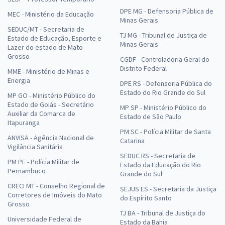
DPE MG - Defensoria Pública de
MEC - Ministério da Educação
Minas Gerais
SEDUC/MT - Secretaria de
TJ MG - Tribunal de Justiça de
Estado de Educação, Esporte e
Minas Gerais
Lazer do estado de Mato
Grosso
CGDF - Controladoria Geral do
Distrito Federal
MME - Ministério de Minas e
Energia
DPE RS - Defensoria Pública do
Estado do Rio Grande do Sul
MP GO - Ministério Público do
Estado de Goiás - Secretário
MP SP - Ministério Público do
Auxiliar da Comarca de
Estado de São Paulo
Itapuranga
PM SC - Polícia Militar de Santa
ANVISA - Agência Nacional de
Catarina
Vigilância Sanitária
SEDUC RS - Secretaria de
PM PE - Polícia Militar de
Estado da Educação do Rio
Pernambuco
Grande do Sul
CRECI MT - Conselho Regional de
SEJUS ES - Secretaria da Justiça
Corretores de Imóveis do Mato
do Espírito Santo
Grosso
TJ BA - Tribunal de Justiça do
Universidade Federal de
Estado da Bahia