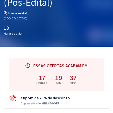
(Pós-Edital)
Baixar edital
(CÓDIGO: 207580)
18
Horas de aula
ESSAS OFERTAS ACABAM EM:
17
19
36
:
:
HORAS
MIN
SEG
Cupom de 20% de desconto
Cupom ativado:
GRAN20-OFF