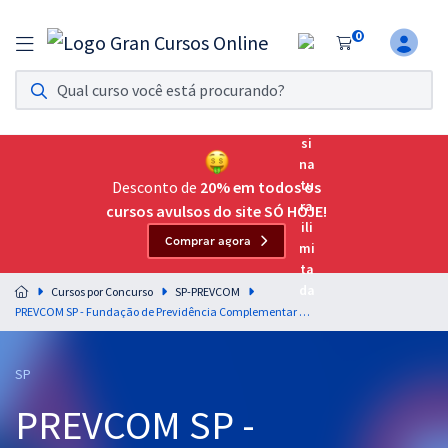
0
Assinatura Ilimitada 11
Acesso a todos os cursos. Teste grátis por 7 dias!
Assinatura OAB Até Passar
Acesso ilimitado a toda preparação para o Exame da
Desconto de
20% em todos os
Ordem, até você passar!
cursos avulsos do site SÓ HOJE!
Comprar agora
Residências Multiprofissionais
Preparação completa e intensiva para as principais
Cursos por Concurso
SP-PREVCOM
residências em saúde do Brasil
PREVCOM SP - Fundação de Previdência Complementar do Estado de São Paulo - Direito Previdenciário Para o Cargo de Analista Jurídico - Professor Fernando Maciel De Alencastro (Pós-Edital)
Concursos
SP
Assinatura Ilimitada
PREVCOM SP -
Cursos 20% OFF