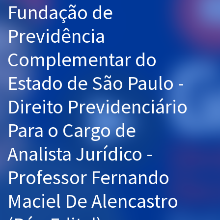
Fundação de
Pós
Previdência
Graduação
Complementar do
OAB
Estado de São Paulo -
Mentorias
Direito Previdenciário
Questões grátis
Conteúdo gratuito
Para o Cargo de
Blog
Analista Jurídico -
Aprovados
Professor Fernando
Atendimento
Maciel De Alencastro