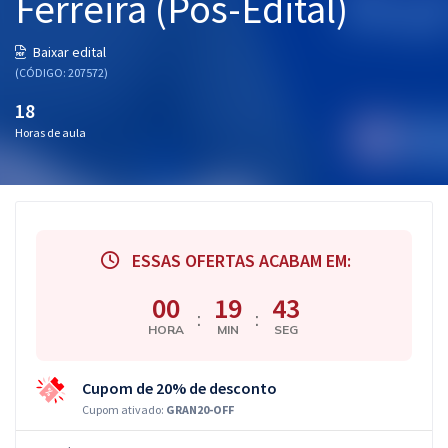
Ferreira (Pós-Edital)
Baixar edital
(CÓDIGO: 207572)
18
Horas de aula
ESSAS OFERTAS ACABAM EM:
00
19
42
:
:
HORA
MIN
SEG
Cupom de 20% de desconto
Cupom ativado:
GRAN20-OFF