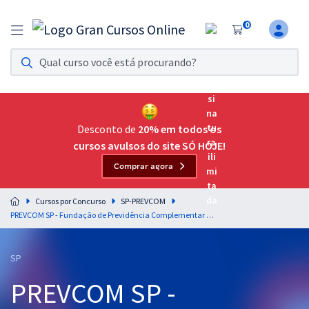
0
Assinatura Ilimitada 11
Acesso a todos os cursos. Teste grátis por 7 dias!
Assinatura OAB Até Passar
Acesso ilimitado a toda preparação para o Exame da
Desconto de
20% em todos os
Ordem, até você passar!
cursos avulsos do site SÓ HOJE!
Comprar agora
Residências Multiprofissionais
Preparação completa e intensiva para as principais
Cursos por Concurso
SP-PREVCOM
residências em saúde do Brasil
PREVCOM SP - Fundação de Previdência Complementar do Estado de São Paulo - Previdência Complementar no Brasil Para o Cargo de Analista Jurídico - Professor Kleiton Ferreira (Pós-Edital)
Concursos
SP
Assinatura Ilimitada
PREVCOM SP -
Cursos 20% OFF