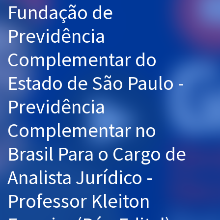
Fundação de
Pós
Previdência
Graduação
Complementar do
OAB
Estado de São Paulo -
Mentorias
Previdência
Questões grátis
Conteúdo gratuito
Complementar no
Blog
Brasil Para o Cargo de
Aprovados
Analista Jurídico -
Atendimento
Professor Kleiton