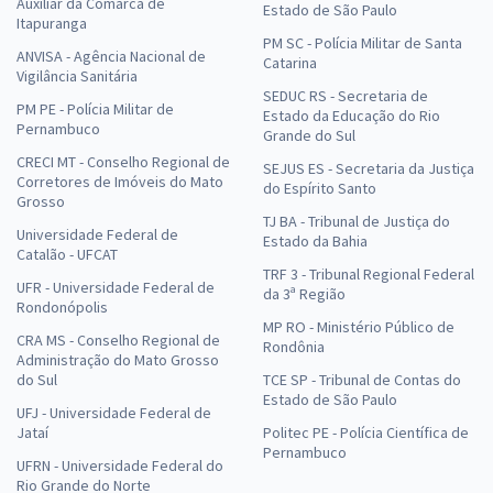
Auxiliar da Comarca de
Estado de São Paulo
Itapuranga
PM SC - Polícia Militar de Santa
ANVISA - Agência Nacional de
Catarina
Vigilância Sanitária
SEDUC RS - Secretaria de
PM PE - Polícia Militar de
Estado da Educação do Rio
Pernambuco
Grande do Sul
CRECI MT - Conselho Regional de
SEJUS ES - Secretaria da Justiça
Corretores de Imóveis do Mato
do Espírito Santo
Grosso
TJ BA - Tribunal de Justiça do
Universidade Federal de
Estado da Bahia
Catalão - UFCAT
TRF 3 - Tribunal Regional Federal
UFR - Universidade Federal de
da 3ª Região
Rondonópolis
MP RO - Ministério Público de
CRA MS - Conselho Regional de
Rondônia
Administração do Mato Grosso
do Sul
TCE SP - Tribunal de Contas do
Estado de São Paulo
UFJ - Universidade Federal de
Jataí
Politec PE - Polícia Científica de
Pernambuco
UFRN - Universidade Federal do
Rio Grande do Norte