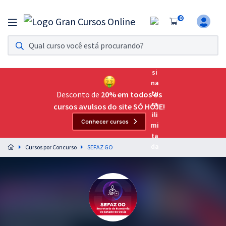
0
Assinatura Ilimitada 11
Acesso a todos os cursos. Teste grátis por 7 dias!
Assinatura OAB Até Passar
Acesso ilimitado a toda preparação para o Exame da
Desconto de
20% em todos os
Ordem, até você passar!
cursos avulsos do site SÓ HOJE!
Conhecer cursos
Residências Multiprofissionais
Preparação completa e intensiva para as principais
Cursos por Concurso
SEFAZ GO
residências em saúde do Brasil
Concursos
Assinatura Ilimitada
Cursos 20% OFF