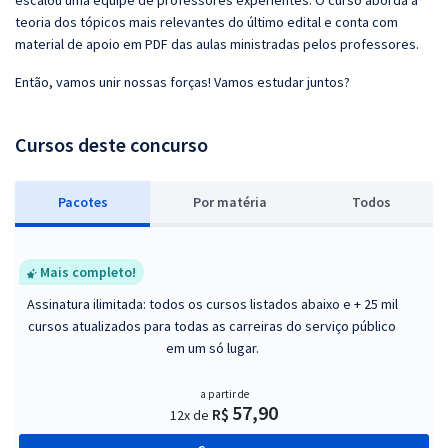
escalou uma equipe de professores experientes. O curso aborda a
teoria dos tópicos mais relevantes do último edital e conta com
material de apoio em PDF das aulas ministradas pelos professores.
Então, vamos unir nossas forças! Vamos estudar juntos?
Cursos deste concurso
Pacotes
P
or matéria
Todos
Mais completo!
Assinatura ilimitada: todos os cursos listados abaixo e + 25 mil
cursos atualizados para todas as carreiras do serviço público
em um só lugar.
a partir de
57,90
R$
12x de