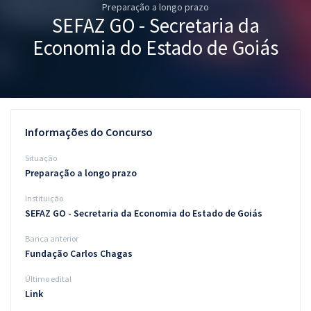
Preparação a longo prazo
Pós
SEFAZ GO - Secretaria da
Graduação
Economia do Estado de Goiás
OAB
Mentorias
Informações do Concurso
Questões grátis
Situação
Conteúdo gratuito
Preparação a longo prazo
Instituição
Blog
SEFAZ GO - Secretaria da Economia do Estado de Goiás
Aprovados
Banca anterior
Fundação Carlos Chagas
Atendimento
Último edital
Link