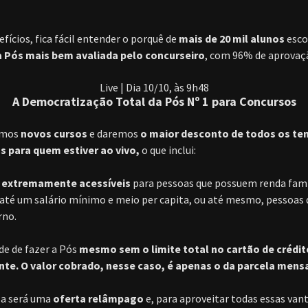
fícios, fica fácil entender o porquê de
mais de 20 mil alunos
esco
a Pós mais bem avaliada pelo concurseiro
, com 96% de aprovaç
Live | Dia 10/10, às 9h48
A Democratização Total da Pós Nº 1 para Concursos
remos
novos cursos
e daremos
o maior desconto de todos os te
s para quem estiver ao vivo,
o que inclui:
 extremamente acessíveis
para pessoas que possuem renda famil
 até um salário mínimo e meio per capita, ou até mesmo, pessoas 
rno.
ade de fazer a Pós
mesmo sem o limite total no cartão de crédit
e. O valor cobrado, nesse caso, é apenas o da parcela mensa
ssa será uma
oferta relâmpago
e, para aproveitar todas essas van