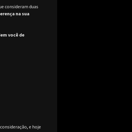
que consideram duas
ferença na sua
dem você de
onsideração, e hoje