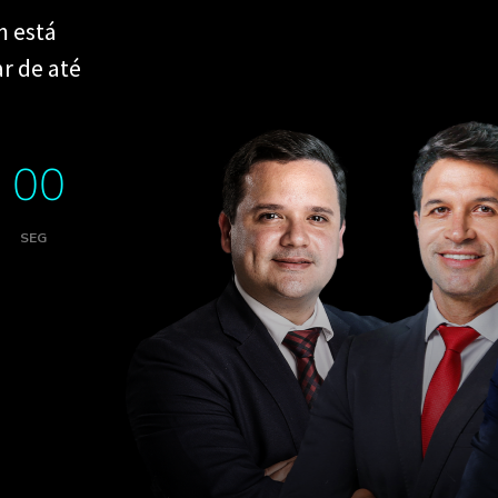
m está
r de até
00
SEG