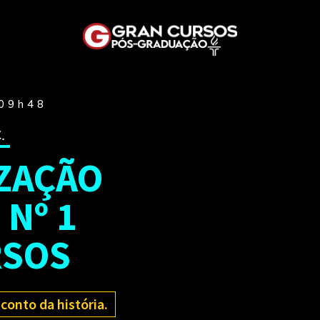
 09h48
.
ZAÇÃO
 Nº 1
RSOS
conto da história.