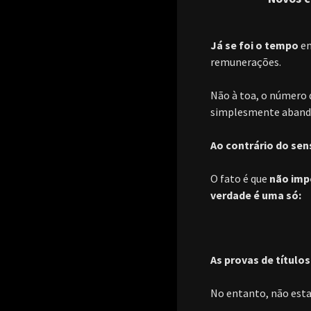
Já se foi o tempo
em
remunerações.
Não à toa, o número 
simplesmente abando
Ao contrário do se
O fato é que
não impo
verdade é uma só:
As provas de título
No entanto, não estam