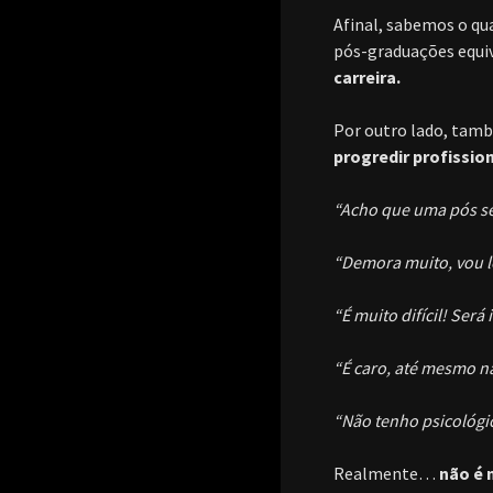
Afinal, sabemos o qu
pós-graduações equi
carreira.
Por outro lado, ta
progredir profissio
“Acho que uma pós se
“Demora muito, vou l
“É muito difícil! Ser
“É caro, até mesmo na
“Não tenho psicológi
Realmente…
não é 