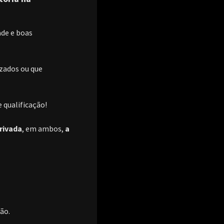
de e boas
izados ou que
e qualificação!
privada
, em ambos,
a
ão.