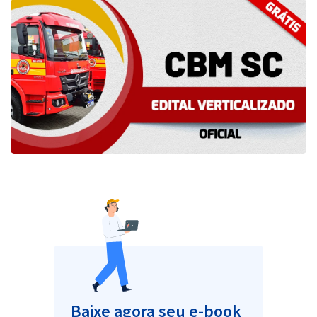
Pós
Graduação
OAB
Mentorias
Questões grátis
Conteúdo gratuito
Blog
Aprovados
Atendimento
Baixe agora seu e-book