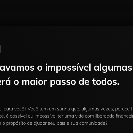
ravamos o impossível algumas 
rá o maior passo de todos.
el para você? Você tem um sonho que, algumas vezes, parece f
cê, é possível ou impossível ter uma vida com liberdade financei
 o propósito de ajudar seu país e sua comunidade?