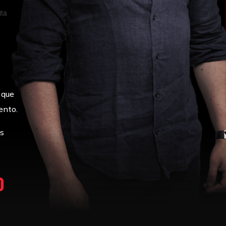
 que
ento.
s
0
g