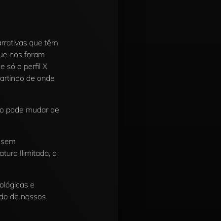
arrativas que têm
que nos foram
 só o perfil X
partindo de onde
do pode mudar de
a sem
ura Ilimitada, a
ológicas e
ado de nossos