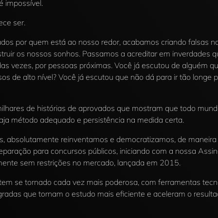
é impossível.
ce ser.
iados por quem está ao nosso redor, acabamos criando falsas n
struir os nossos sonhos. Passamos a acreditar em inverdades 
 das vezes, por pessoas próximas. Você já escutou de alguém que
s de alto nível? Você já escutou que não dá para ir tão longe 
ilhares de histórias de aprovados que mostram que todo mun
aja método adequado e persistência na medida certa.
s, absolutamente reinventamos e democratizamos, de maneir
eparação para concursos públicos, iniciando com a nossa Assinat
mente sem restrições no mercado, lançada em 2015.
 tem se tornado cada vez mais poderosa, com ferramentas tecn
radas que tornam o estudo mais eficiente e aceleram o result