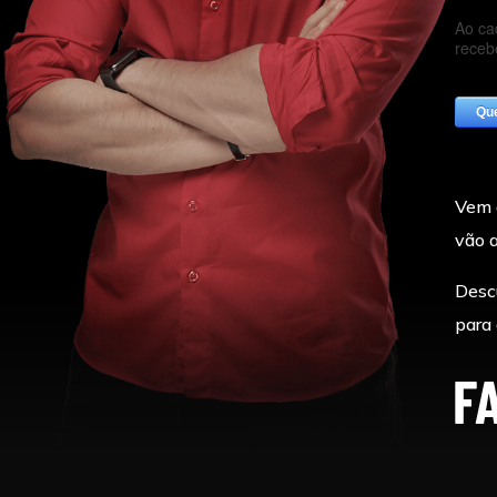
Vem a
vão a
Descu
para 
F