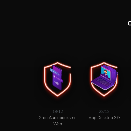
19/12
23/12
Gran Audiobooks na
App Desktop 3.0
Web