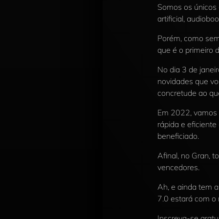
Somos os únicos c
artificial, audio
Porém, como semp
que é o primeiro d
No dia 3 de janei
novidades que voc
concretude ao que
Em 2022, vamos pe
rápida e eficiente
beneficiado.
Afinal, no Gran, 
vencedores.
Ah, e ainda tem a
7.0 estará com o 
Inscreva-se gratu