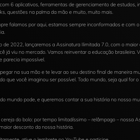
om 6 aplicativos, ferramentas de gerenciamento de estudos, in
books, questões na palma da mão e muito, muito mais.
re falamos por aqui, estamos sempre inconformados e com o
ia.
ro de 2022, lançaremos a Assinatura Ilimitada 7.0, com o maio
ê já viu no mercado. Vamos reinventar a educação brasileira.
 parecia impossível.
gar na sua mão e te levar ao seu destino final de maneira mui
 do que você imaginou ser possível. Todo mundo, seja qual for o n
todo mundo pode, e queremos contar a sua história no nosso mu
 cereja do bolo: por tempo limitadíssimo – relâmpago – nossa As
maior desconto da nossa história.
itamente, ative o lembrete no YouTube e participe.