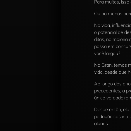
Para muitos, isso 
Ou ao menos pare
Na vida, influenc
o potencial de de
ditas, na maioria
passa em concurso
você largou?
No Gran, temos m
vida, desde que h
Ao longo dos ano
precedentes, a pr
única verdadeira
Desde então, ela
pedagógicas integ
alunos.