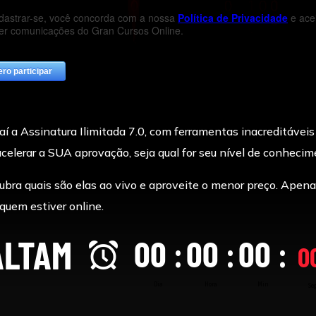
í a Assinatura Ilimitada 7.0, com ferramentas inacreditáveis
celerar a SUA aprovação, seja qual for seu nível de conhecim
bra quais são elas ao vivo e aproveite o menor preço. Apena
quem estiver online.
ALTAM
00
00
00
:
:
:
0
Dia
Hora
Min
Se