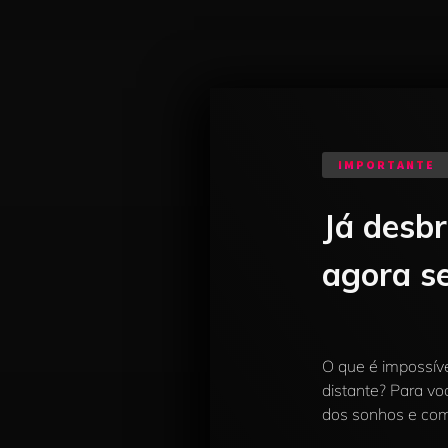
IMPORTANTE
Já desb
agora se
O que é impossív
distante? Para vo
dos sonhos e com