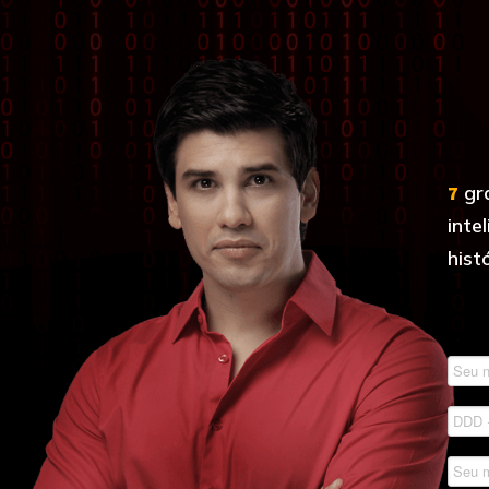
7
gr
inte
histó