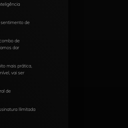
teligência
 sentimento de
r combo de
 Vamos dar
to mais prática,
ível, vai ser
ral de
sinatura Ilimitada