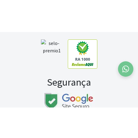
RA 1000
Segurança
Fale conosco:
WhatsApp
Seg a sex (exceto feriados) / das 8h às 20h
Sábado (9h às 13h)