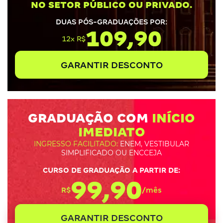
NO SETOR PÚBLICO OU PRIVADO.
DUAS PÓS-GRADUAÇÕES POR:
109,90
12x R$
GARANTIR DESCONTO
GRADUAÇÃO COM
INÍCIO
IMEDIATO
INGRESSO FACILITADO:
ENEM, VESTIBULAR
SIMPLIFICADO OU ENCCEJA
CURSO DE GRADUAÇÃO A PARTIR DE:
99,90
R$
/mês
GARANTIR DESCONTO