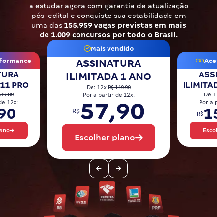
a estudar agora com garantia de atualização
Pós
pós-edital e conquiste sua estabilidade em
uma das
155.959 vagas previstas em mais
Graduação
de 1.009 concursos por todo o Brasil.
Mais vendido
OAB
formance
Aces
ASSINATURA
TURA
Mentorias
ASS
ILIMITADA 1 ANO
 11 PRO
ILIMITA
R$ 149,90
De: 12x
239,80
De 1
Por a partir de 12x:
Questões grátis
57,90
de 12x:
Por a 
90
1
R$
R$
Conteúdo gratuito
lano
Esco
Escolher plano
Blog
Aprovados
Atendimento