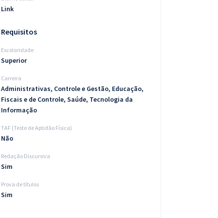
Link
Requisitos
Escolaridade
Superior
Carreira
Administrativas, Controle e Gestão, Educação,
Fiscais e de Controle, Saúde, Tecnologia da
Informação
TAF (Teste de Aptidão Física)
Não
Redação Discursiva
Sim
Prova de títulos
Sim