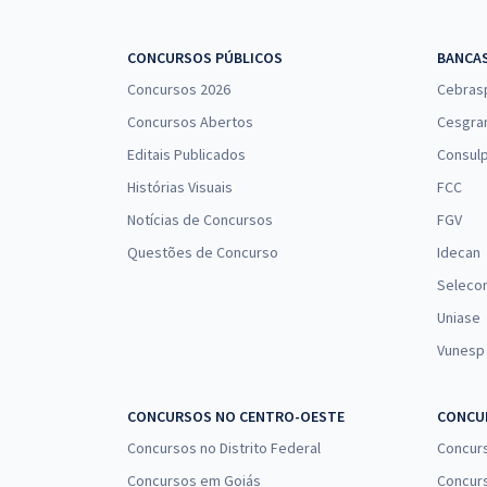
CNU 2025 - Concurso Nacional Unificado - Eixo
Temático 4: Agrário de Pesqueiro para o Bloco 4 -
CONCURSOS PÚBLICOS
BANCA
Engenharia e Arquitetura
Concursos 2026
Cebras
Concursos Abertos
Cesgra
Editais Publicados
Consulp
Histórias Visuais
FCC
Notícias de Concursos
FGV
Questões de Concurso
Idecan
Seleco
Uniase
Vunesp
CONCURSOS NO CENTRO-OESTE
CONCUR
Concursos no Distrito Federal
Concur
Concursos em Goiás
Concurs