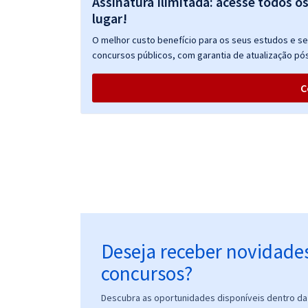
Assinatura Ilimitada: acesse todos o
Desenvolvimento Socioeconômico
lugar!
Em alta!
O melhor custo benefício para os seus estudos e seu
concursos públicos, com garantia de atualização pós
CNU 2025 - Concurso Nacional Unificado -
Conhecimentos Gerais Comuns a Todos os Cargos
C
de Nível Superior
CNU 2025 - Concurso Nacional Unificado - Bloco 2 -
Cultura e Educação
Treinamento Intensivo + Sprint Final para CNU 2025
- Bloco Temático 9: Intermediário - Regulação
CNU - Concurso Nacional Unificado - Bloco 3 -
Ciência, Dados e Tecnologia
Deseja receber novidade
CNU 2025 - Concurso Nacional Unificado - Bloco 4 -
concursos?
Engenharia e Arquitetura
Descubra as oportunidades disponíveis dentro da 