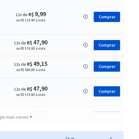
9,99
R$
12x de
Comprar
ou R$ 119,90 à vista
47,90
R$
12x de
Comprar
ou R$ 574,80 à vista
49,15
R$
12x de
Comprar
ou R$ 589,80 à vista
47,90
R$
12x de
Comprar
ou R$ 574,80 à vista
51,74
R$
12x de
Comprar
gar mais cursos
ou R$ 620,88 à vista
47,90
R$
12x de
Comprar