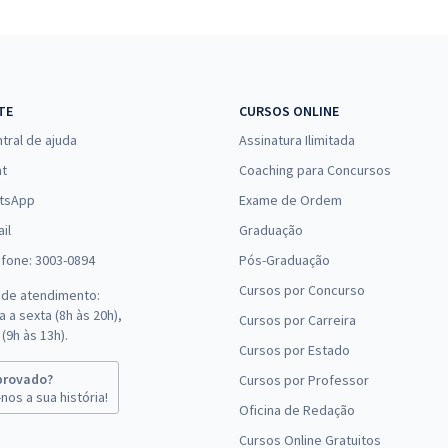
33,23
R$
12x de
Comprar
ou R$ 398,80 à vista
TE
CURSOS ONLINE
27,49
R$
12x de
Comprar
ou R$ 329,90 à vista
tral de ajuda
Assinatura Ilimitada
at
Coaching para Concursos
tsApp
Exame de Ordem
16,65
R$
12x de
Comprar
il
ou R$ 199,80 à vista
Graduação
efone: 3003-0894
Pós-Graduação
Cursos por Concurso
 de atendimento:
24,99
R$
12x de
Comprar
 a sexta (8h às 20h),
Cursos por Carreira
ou R$ 299,90 à vista
(9h às 13h).
Cursos por Estado
provado?
Cursos por Professor
16,66
R$
12x de
nos a sua história!
Comprar
Oficina de Redação
ou R$ 199,90 à vista
Cursos Online Gratuitos