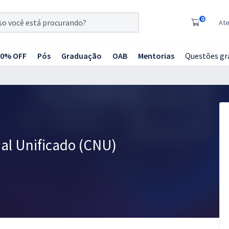
0
At
20% OFF
Pós
Graduação
OAB
Mentorias
Questões gr
al Unificado (CNU)