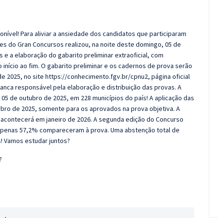
ponível! Para aliviar a ansiedade dos candidatos que participaram
es do Gran Concursos realizou, na noite deste domingo, 05 de
e a elaboração do gabarito preliminar extraoficial, com
início ao fim. O gabarito preliminar e os cadernos de prova serão
e 2025, no site https://conhecimento.fgv.br/cpnu2, página oficial
anca responsável pela elaboração e distribuição das provas. A
5 de outubro de 2025, em 228 municípios do país! A aplicação das
mbro de 2025, somente para os aprovados na prova objetiva. A
o acontecerá em janeiro de 2026. A segunda edição do Concurso
as apenas 57,2% compareceram à prova. Uma abstenção total de
s! Vamos estudar juntos?
?