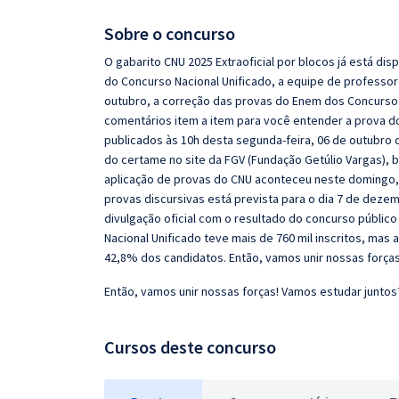
Pós
Sobre o concurso
Graduação
O gabarito CNU 2025 Extraoficial por blocos já está dis
do Concurso Nacional Unificado, a equipe de professor
outubro, a correção das provas do Enem dos Concursos 
OAB
comentários item a item para você entender a prova do 
Mentorias
publicados às 10h desta segunda-feira, 06 de outubro d
do certame no site da FGV (Fundação Getúlio Vargas), b
aplicação de provas do CNU aconteceu neste domingo, 0
Questões grátis
provas discursivas está prevista para o dia 7 de deze
divulgação oficial com o resultado do concurso públic
Conteúdo gratuito
Nacional Unificado teve mais de 760 mil inscritos, m
Blog
42,8% dos candidatos. Então, vamos unir nossas força
Aprovados
Então, vamos unir nossas forças! Vamos estudar juntos
Atendimento
Cursos deste concurso