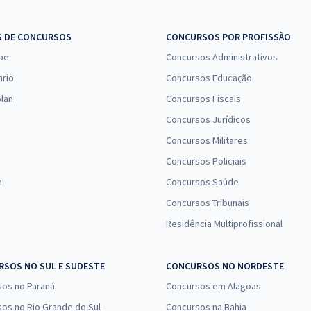
16,66
R$
12x de
Comprar
S DE CONCURSOS
CONCURSOS POR PROFISSÃO
ou R$ 199,90 à vista
pe
Concursos Administrativos
nrio
Concursos Educação
lan
Concursos Fiscais
Concursos Jurídicos
Concursos Militares
Concursos Policiais
n
Concursos Saúde
Concursos Tribunais
Residência Multiprofissional
SOS NO SUL E SUDESTE
CONCURSOS NO NORDESTE
sos no Paraná
Concursos em Alagoas
os no Rio Grande do Sul
Concursos na Bahia