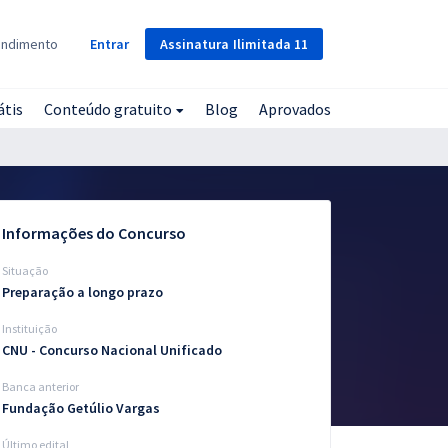
Assinatura
Ilimitada
11
endimento
Entrar
átis
Conteúdo gratuito
Blog
Aprovados
Informações do Concurso
Situação
Preparação a longo prazo
Instituição
CNU - Concurso Nacional Unificado
Banca anterior
Fundação Getúlio Vargas
Último edital