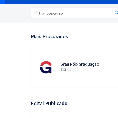
Pós
Graduação
OAB
Mais Procurados
Mentorias
Questões grátis
Gran Pós-Graduação
Conteúdo gratuito
113
cursos
Blog
Aprovados
Atendimento
Edital Publicado