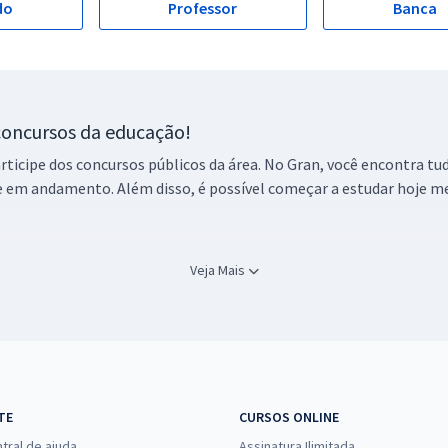
do
Professor
Banca
concursos da educação!
participe dos concursos públicos da área. No Gran, você encontra tu
 e em andamento. Além disso, é possível começar a estudar hoje m
Veja Mais
a educação estão aqui, no Gran. Confira cursos para algumas das 
e de Universidades Estaduais.
mente capacitados que abordam detalhes do certame que você deseja
is exclusivos
TE
CURSOS ONLINE
ualizados. No Gran, você pode baixar arquivos em PDF, além de vi
tral de ajuda
Assinatura Ilimitada