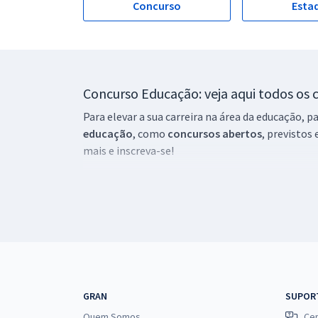
Concurso
Esta
Concurso Educação: veja aqui todos os 
Para elevar a sua carreira na área da educação, 
educação
, como
concursos abertos
, previstos
mais e inscreva-se!
Curso para Concurso Educação
Todos os cursos para prestar concurso na área d
Universidade Federal, de Secretaria da Educação 
As aulas são desenvolvidas por professores alta
da banca examinadora.
Concurso Educação: estude com materia
GRAN
SUPOR
Estude com materiais exclusivos, completos e at
Quem Somos
Cen