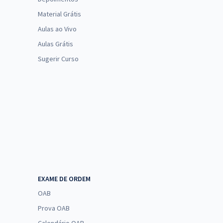
Material Grátis
Aulas ao Vivo
Aulas Grátis
as
questões de concursos
que já aconteceram,
os Concursos, uma plataforma do Gran com
Sugerir Curso
previstos
e dos
concursos 2020
abertos.
EXAME DE ORDEM
OAB
Prova OAB