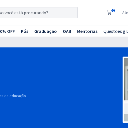
0
At
20% OFF
Pós
Graduação
OAB
Mentorias
Questões gr
a
s
da
educação