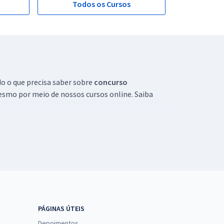
Todos os Cursos
do o que precisa saber sobre
concurso
esmo por meio de nossos cursos online. Saiba
maiores oportunidades da área, como concurso de
 prestar, a partir das exigências de cada vaga e
PÁGINAS ÚTEIS
deoaulas e audioaulas para estudar quando e onde
Depoimentos