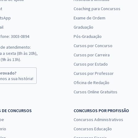
ara adquirir conhecimentos teóricos e práticos.
at
Coaching para Concursos
es anteriores
tsApp
Exame de Ordem
il
Graduação
ntender as questões mais cobradas e o estilo da prova. A partir d
 maior segurança no dia da prova. Para isso, conte com a Rota d
efone: 3003-0894
Pós-Graduação
ais qualificados.
Cursos por Concurso
 de atendimento:
 a sexta (8h às 20h),
datas para o concurso público
Cursos por Carreira
(9h às 13h).
Cursos por Estado
 de seu interesse. No Gran, você encontra detalhes dos
concursos 
uito mais.
provado?
Cursos por Professor
nos a sua história!
Oficina de Redação
Cursos Online Gratuitos
S DE CONCURSOS
CONCURSOS POR PROFISSÃO
pe
Concursos Administrativos
nrio
Concursos Educação