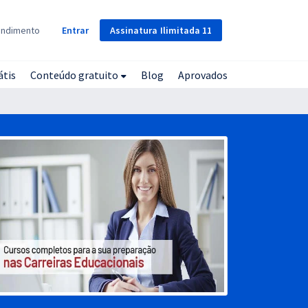
Assinatura
Ilimitada
11
endimento
Entrar
átis
Conteúdo gratuito
Blog
Aprovados