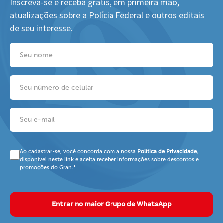
Inscreva-se e receba grátis, em primeira mão,
atualizações sobre a Polícia Federal e outros editais
de seu interesse.
Ao cadastrar-se, você concorda com a nossa
Política de Privacidade
,
disponível
e aceita receber informações sobre descontos e
neste link
promoções do Gran.*
Entrar no maior Grupo de WhatsApp