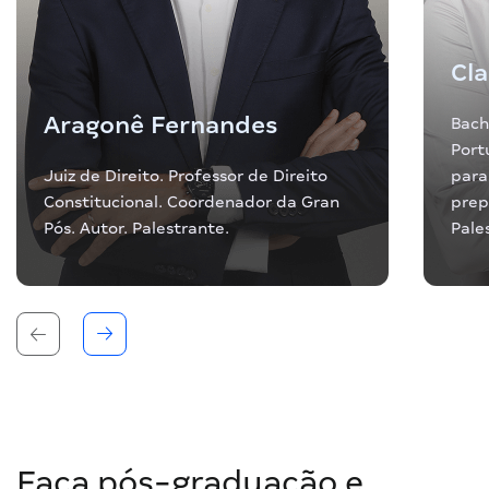
Cla
Aragonê Fernandes
Bach
Port
Juiz de Direito. Professor de Direito
para
Constitucional. Coordenador da Gran
prep
Pós. Autor. Palestrante.
Pale
Faça pós-graduação e