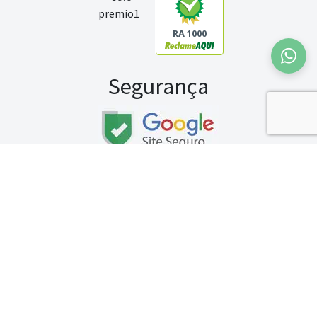
RA 1000
Segurança
Fale conosco:
WhatsApp
Seg a sex (exceto feriados) / das 8h às 20h
Sábado (9h às 13h)
Gran é uma marca da empresa
Gran Tecnologia e Educação S/A
, CNPJ:
18.260.822/0001-77, SBS Quadra 02, Bloco J, Lote 10, Edifício Carlton Tower, Sala 201, 2º
Andar, Asa Sul, Brasília-DF, CEP 70.070-120. Gran - 2026 © Todos os direitos reservados