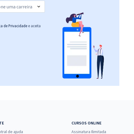
25,99
R$
ou 12x de
Comprar
Economize R$ 77,98
(-20%)
ica de Privacidade
e aceita
R$ 359,84
à vista
29,99
R$
ou 12x de
Comprar
Economize R$ 89,96
(-20%)
TE
CURSOS ONLINE
tral de ajuda
Assinatura Ilimitada