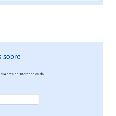
R$ 471,92
à vista
39,33
R$
ou 12x de
Comprar
Economize R$ 117,98
(-20%)
R$ 159,92
à vista
13,33
R$
ou 12x de
Comprar
Economize R$ 39,98
(-20%)
s sobre
De:
R$ 200,00
Comprar
0,00
R$
por
sua área de interesse ou da
R$ 399,92
à vista
33,33
R$
ou 12x de
Comprar
Economize R$ 99,98
(-20%)
R$ 311,92
à vista