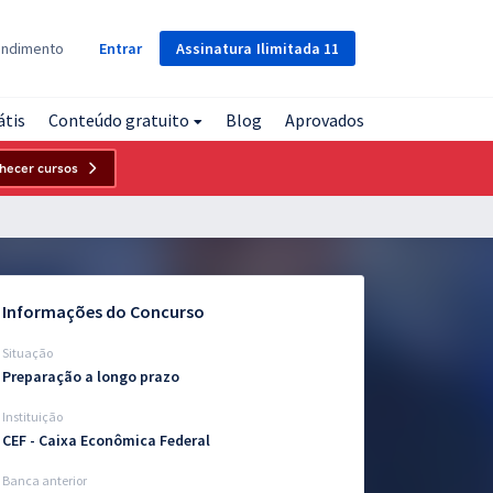
Assinatura
Ilimitada
11
endimento
Entrar
átis
Conteúdo gratuito
Blog
Aprovados
hecer cursos
Informações do Concurso
Situação
Preparação a longo prazo
Instituição
CEF - Caixa Econômica Federal
Banca anterior