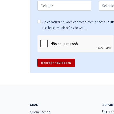
Específicos para Engenheiro de Segurança do
Trabalho
Ao cadastrar-se, você concorda com a nossa
Polít
.
receber comunicações do Gran
CEF - Caixa Econômica Federal - Técnico Bancário
Novo - Tecnologia da Informação (Pré-edital)
Receber novidades
GRAN
SUPOR
Quem Somos
Cen