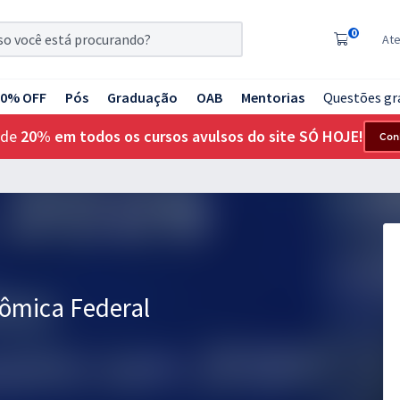
0
At
20% OFF
Pós
Graduação
OAB
Mentorias
Questões gr
 de
20% em todos os cursos avulsos do site SÓ HOJE!
Con
nômica Federal