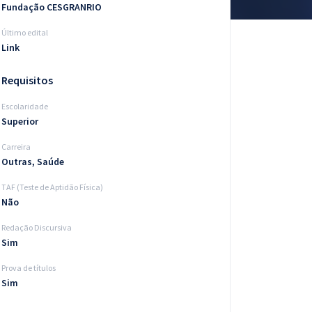
Fundação CESGRANRIO
Último edital
Link
Requisitos
Escolaridade
Superior
Carreira
Outras, Saúde
TAF (Teste de Aptidão Física)
Não
Redação Discursiva
Sim
Prova de títulos
Sim