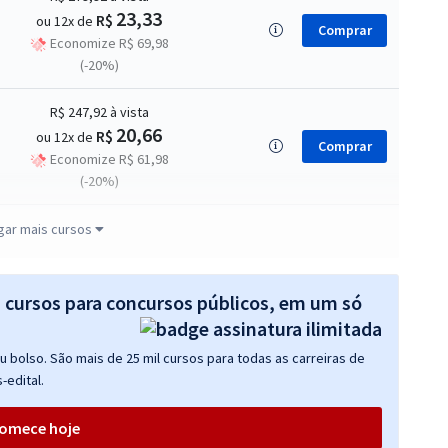
23,33
R$
ou 12x de
Comprar
Economize R$ 69,98
(-20%)
R$ 247,92
à vista
20,66
R$
ou 12x de
Comprar
Economize R$ 61,98
(-20%)
R$ 231,92
à vista
gar mais cursos
19,33
R$
ou 12x de
Comprar
Economize R$ 57,98
(-20%)
s cursos para concursos públicos, em um só
R$ 399,92
à vista
 bolso. São mais de 25 mil cursos para todas as carreiras de
33,33
R$
ou 12x de
Comprar
-edital.
Economize R$ 99,98
(-20%)
omece hoje