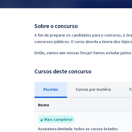
Pós
Graduação
Sobre o concurso
OAB
A fim de preparar os candidatos para o concurso, o G
concursos públicos. O curso aborda a teoria dos tópico
Mentorias
Então, vamos unir nossas forças! Vamos estudar juntos
Questões grátis
Cursos deste concurso
Conteúdo gratuito
Blog
Pacotes
Cursos
p
or matéria
T
Aprovados
Nome
Atendimento
Mais completo!
Assinatura ilimitada: todos os cursos listados