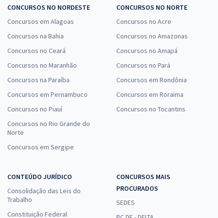
CONCURSOS NO NORDESTE
CONCURSOS NO NORTE
Redação (Taquígrafo) - com Ludimilla Costa
199,75
Concursos em Alagoas
Concursos no Acre
R$
12x de
ou R$ 2.397,00 à vista
Concursos na Bahia
Concursos no Amazonas
Comprar
Concursos no Ceará
Concursos no Amapá
Concursos no Maranhão
Concursos no Pará
Concursos na Paraíba
Concursos em Rondônia
Concursos em Pernambuco
Concursos em Roraima
Concursos no Piauí
Concursos no Tocantins
Concursos no Rio Grande do
Norte
Concursos em Sergipe
CONTEÚDO JURÍDICO
CONCURSOS MAIS
PROCURADOS
Consolidação das Leis do
Trabalho
SEDES
Constituição Federal
PC DF - DELTA