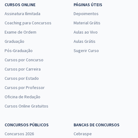
R$ 71,92
à vista
CURSOS ONLINE
PÁGINAS ÚTEIS
5,99
R$
ou 12x de
Assinatura Ilimitada
Depoimentos
Economize R$ 17,98 (-20%)
Coaching para Concursos
Material Grátis
Comprar
Exame de Ordem
Aulas ao Vivo
Graduação
Aulas Grátis
Pós-Graduação
Sugerir Curso
Treinamento Intensivo + Sprint Final para Câmara dos Deputados -
Cursos por Concurso
Técnico Legislativo - Assistente Legislativo e Administrativo
Cursos por Carreira
R$ 239,92
à vista
19,99
Cursos por Estado
R$
ou 12x de
Economize R$ 59,98 (-20%)
Cursos por Professor
Oficina de Redação
Comprar
Cursos Online Gratuitos
CONCURSOS PÚBLICOS
BANCAS DE CONCURSOS
Treinamento Intensivo + Sprint Final para Câmara dos Deputados -
Analista Legislativo - Processo Legislativo e Gestão
Concursos 2026
Cebraspe