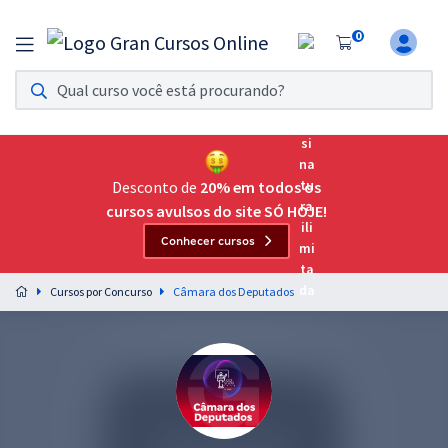
0
Assinatura Ilimitada 11
Acesso a todos os cursos. Teste grátis por 7 dias!
Assinatura OAB Até Passar
Acesso ilimitado a toda preparação para o Exame da
Desconto de
20% em todos os
Ordem, até você passar!
cursos avulsos do site SÓ HOJE!
Conhecer cursos
Residências Multiprofissionais
Preparação completa e intensiva para as principais
Cursos por Concurso
Câmara dos Deputados
residências em saúde do Brasil
Concursos
Assinatura Ilimitada
Cursos 20% OFF