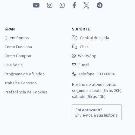
Economize R$ 119,96 (-20%)
Comprar
GRAN
SUPORTE
Quem Somos
Central de ajuda
Câmara dos Deputados - Técnico Legislativo - Agente de Serviços
Legislativos - Área Serviços Paramédicos - Técnico em Enfermagem
Como Funciona
Chat
(Pré-Edital)
Como Comprar
WhatsApp
R$ 354,24
à vista
Loja Social
E-mail
29,52
R$
ou 12x de
Programa de Afiliados
Telefone: 3003-0894
Economize R$ 88,56 (-20%)
Trabalhe Conosco
Horário de atendimento:
Comprar
segunda a sexta (8h às 20h),
Preferência de Cookies
sábado (9h às 13h).
Foi aprovado?
Câmara dos Deputados - Administração Pública para os Cargos de
Envie-nos a sua história!
Analista e Técnico Legislativo - Professor: Leonardo Albernaz
(Videoaulas) & Adriel de Sá (Aulas em PDF)