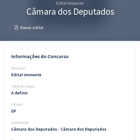
Edital iminente
Pós
Câmara dos Deputados
Graduação
Baixar edital
OAB
Mentorias
Informações do Concurso
Questões grátis
Situação
Edital iminente
Conteúdo gratuito
Total de vagas
Blog
A definir
Aprovados
Estado
DF
Atendimento
Instituição
Câmara dos Deputados - Câmara dos Deputados