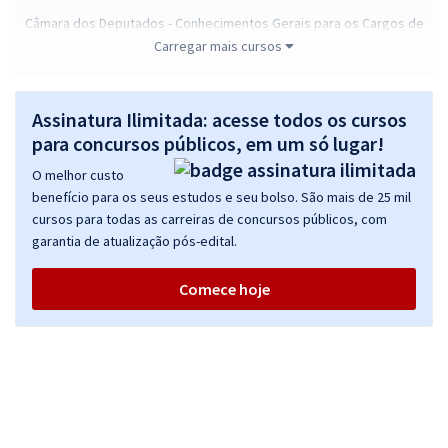
Câmara dos Deputados - Conhecimentos Gerais para os Cargos de
Analista e Técnico Legislativo
Carregar mais cursos
R$ 367,92
à vista
30,66
R$
ou 12x de
Assinatura Ilimitada: acesse todos os cursos
Economize R$ 91,98 (-20%)
para concursos públicos, em um só lugar!
Comprar
O melhor custo
benefício para os seus estudos e seu bolso. São mais de 25 mil
cursos para todas as carreiras de concursos públicos, com
garantia de atualização pós-edital.
Câmara dos Deputados - Conhecimentos Específicos para o Cargo 1:
Analista Legislativo - Atribuição: Processo Legislativo e Gestão
Comece hoje
R$ 359,84
à vista
29,99
R$
ou 12x de
Economize R$ 89,96 (-20%)
Comprar