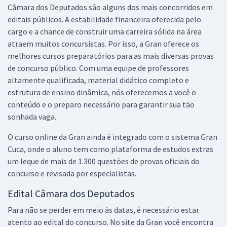
Câmara dos Deputados são alguns dos mais concorridos em
Comprar
editais públicos. A estabilidade financeira oferecida pelo
cargo e a chance de construir uma carreira sólida na área
atraem muitos concursistas. Por isso, a Gran oferece os
melhores cursos preparatórios para as mais diversas provas
Câmara dos Deputados - Analista Legislativo/Consultoria - Consultor
de concurso público. Com uma equipe de professores
Legislativo Área XX: Redação e Discurso Parlamentar (Pré-edital)
altamente qualificada, material didático completo e
R$ 503,84
à vista
estrutura de ensino dinâmica, nós oferecemos a você o
41,99
R$
ou 12x de
conteúdo e o preparo necessário para garantir sua tão
Economize R$ 125,96 (-20%)
sonhada vaga.
Comprar
O curso online da Gran ainda é integrado com o sistema Gran
Cuca, onde o aluno tem como plataforma de estudos extras
um leque de mais de 1.300 questões de provas oficiais do
Câmara dos Deputados - Analista Legislativo/Consultoria - Consultor
concurso e revisada por especialistas.
Legislativo - Área: XIX - Direitos Humanos e Minorias, Ciência Política
Edital Câmara dos Deputados
e Sociologia Política (Pré-edital)
Para não se perder em meio às datas, é necessário estar
R$ 455,84
à vista
37,99
atento ao edital do concurso. No site da Gran você encontra
R$
ou 12x de