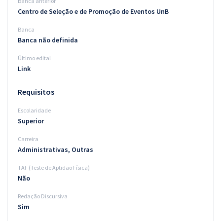
Banca anterior
Centro de Seleção e de Promoção de Eventos UnB
Banca
Banca não definida
Último edital
Link
Requisitos
Escolaridade
Superior
Carreira
Administrativas, Outras
TAF (Teste de Aptidão Física)
Não
Redação Discursiva
Sim