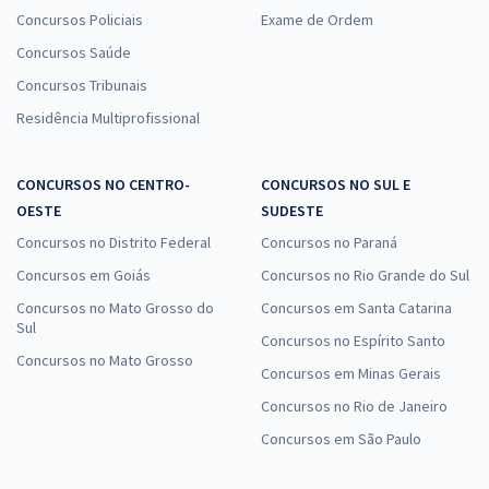
Concursos Policiais
R$ 463,84
à vista
Exame de Ordem
38,65
R$
ou 12x de
Concursos Saúde
Economize R$ 115,96 (-20%)
Concursos Tribunais
Comprar
Residência Multiprofissional
CONCURSOS NO CENTRO-
CONCURSOS NO SUL E
OESTE
Câmara dos Deputados - Conhecimentos Específicos para o Cargo 2:
SUDESTE
Técnico Legislativo - Atribuição: Assistente Legislativo e
Concursos no Distrito Federal
Concursos no Paraná
Administrativo
Concursos em Goiás
Concursos no Rio Grande do Sul
R$ 399,04
à vista
Concursos no Mato Grosso do
Concursos em Santa Catarina
33,25
R$
ou 12x de
Sul
Concursos no Espírito Santo
Economize R$ 99,76 (-20%)
Concursos no Mato Grosso
Concursos em Minas Gerais
Comprar
Concursos no Rio de Janeiro
Concursos em São Paulo
Mentoria para Câmara dos Deputados Analista de Registro e