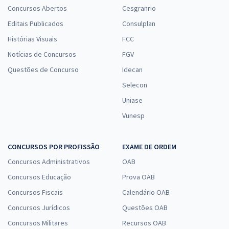
R$ 239,92
à vista
Concursos Abertos
Cesgranrio
19,99
R$
ou 12x de
Editais Publicados
Consulplan
Economize R$ 59,98 (-20%)
Histórias Visuais
FCC
Comprar
Notícias de Concursos
FGV
Questões de Concurso
Idecan
Selecon
Treinamento Intensivo + Sprint Final para Câmara dos Deputados -
Uniase
Técnico Legislativo - Policial Legislativo Federal
Vunesp
R$ 239,92
à vista
19,99
R$
ou 12x de
Economize R$ 59,98 (-20%)
CONCURSOS POR PROFISSÃO
EXAME DE ORDEM
Concursos Administrativos
OAB
Comprar
Concursos Educação
Prova OAB
Concursos Fiscais
Calendário OAB
Concursos Jurídicos
Questões OAB
Câmara dos Deputados - Cargo 2: Técnico Legislativo - Atribuição:
Concursos Militares
Assistente Legislativo e Administrativo
Recursos OAB