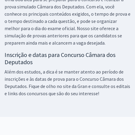
prova simulado Câmara dos Deputados. Com ela, você
Comprar
conhece os principais conteúdos exigidos, o tempo de prova e
o tempo destinado a cada questão, e pode se organizar
melhor para o dia do exame oficial. Nosso site oferece a
simulação de provas anteriores para que os candidatos se
Câmara dos Deputados - Conhecimentos Gerais para Analista
preparem ainda mais e alcancem a vaga desejada.
Legislativo (Pré-edital)
R$ 327,92
à vista
Inscrição e datas para Concurso Câmara dos
27,33
R$
Deputados
ou 12x de
Economize R$ 81,98 (-20%)
Além dos estudos, a dica é se manter atento ao período de
Comprar
inscrições e às datas de prova para o Concurso Câmara dos
Deputados. Fique de olho no site da Gran e consulte os editais
e links dos concursos que são do seu interesse!
Câmara dos Deputados - Analista Legislativo - Engenharia Elétrica
(Pré-Edital)
R$ 479,84
à vista
39,99
R$
ou 12x de