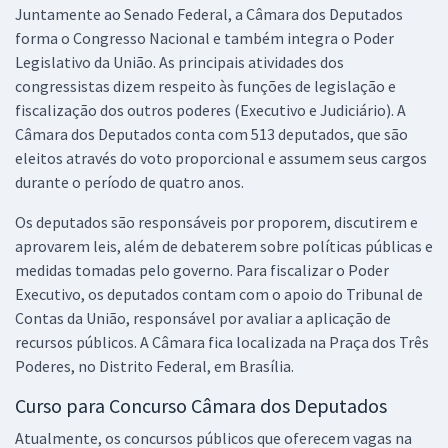
Juntamente ao Senado Federal, a Câmara dos Deputados
Comprar
forma o Congresso Nacional e também integra o Poder
Legislativo da União. As principais atividades dos
congressistas dizem respeito às funções de legislação e
Câmara dos Deputados - Analista Legislativo - Técnico em Material e
fiscalização dos outros poderes (Executivo e Judiciário). A
Patrimônio (Pré-edital)
Câmara dos Deputados conta com 513 deputados, que são
eleitos através do voto proporcional e assumem seus cargos
R$ 559,99
à vista
46,67
durante o período de quatro anos.
R$
ou 12x de
Economize R$ 140,00 (-20%)
Os deputados são responsáveis por proporem, discutirem e
Comprar
aprovarem leis, além de debaterem sobre políticas públicas e
medidas tomadas pelo governo. Para fiscalizar o Poder
Executivo, os deputados contam com o apoio do Tribunal de
Contas da União, responsável por avaliar a aplicação de
Câmara dos Deputados - Conhecimentos Gerais para Analista
recursos públicos. A Câmara fica localizada na Praça dos Três
Legislativo/Consultoria (Pré-edital)
Poderes, no Distrito Federal, em Brasília.
R$ 287,92
à vista
Curso para Concurso Câmara dos Deputados
23,99
R$
ou 12x de
Economize R$ 71,98 (-20%)
Atualmente, os concursos públicos que oferecem vagas na