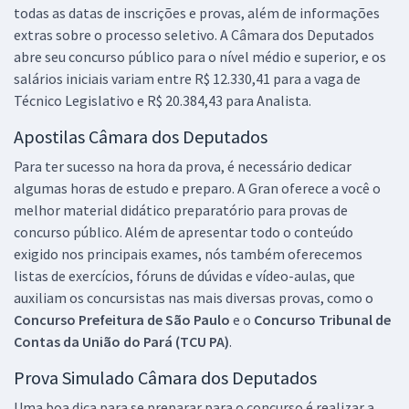
todas as datas de inscrições e provas, além de informações
Economize R$ 113,96 (-20%)
extras sobre o processo seletivo. A Câmara dos Deputados
Comprar
abre seu concurso público para o nível médio e superior, e os
salários iniciais variam entre R$ 12.330,41 para a vaga de
Técnico Legislativo e R$ 20.384,43 para Analista.
Câmara dos Deputados - Analista Legislativo/Consultoria - Área XV -
Apostilas Câmara dos Deputados
Educação, Cultura e Desporto (Pré-edital)
Para ter sucesso na hora da prova, é necessário dedicar
R$ 455,84
à vista
algumas horas de estudo e preparo. A Gran oferece a você o
37,99
R$
ou 12x de
melhor material didático preparatório para provas de
Economize R$ 113,96 (-20%)
concurso público. Além de apresentar todo o conteúdo
Comprar
exigido nos principais exames, nós também oferecemos
listas de exercícios, fóruns de dúvidas e vídeo-aulas, que
auxiliam os concursistas nas mais diversas provas, como o
Concurso Prefeitura de São Paulo
e o
Concurso Tribunal de
Câmara dos Deputados - Contador (Pré-edital)
Contas da União do Pará (TCU PA)
.
R$ 447,99
à vista
Prova Simulado Câmara dos Deputados
37,33
R$
ou 12x de
Uma boa dica para se preparar para o concurso é realizar a
Economize R$ 112,00 (-20%)