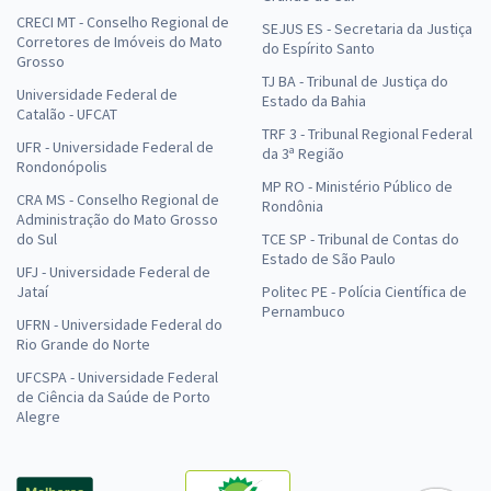
CRECI MT - Conselho Regional de
SEJUS ES - Secretaria da Justiça
Corretores de Imóveis do Mato
do Espírito Santo
Grosso
TJ BA - Tribunal de Justiça do
Universidade Federal de
Estado da Bahia
Catalão - UFCAT
TRF 3 - Tribunal Regional Federal
UFR - Universidade Federal de
da 3ª Região
Rondonópolis
MP RO - Ministério Público de
CRA MS - Conselho Regional de
Rondônia
Administração do Mato Grosso
do Sul
TCE SP - Tribunal de Contas do
Estado de São Paulo
UFJ - Universidade Federal de
Jataí
Politec PE - Polícia Científica de
Pernambuco
UFRN - Universidade Federal do
Rio Grande do Norte
UFCSPA - Universidade Federal
de Ciência da Saúde de Porto
Alegre