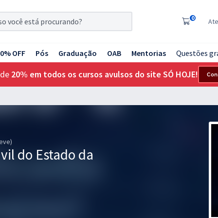
0
At
20% OFF
Pós
Graduação
OAB
Mentorias
Questões gr
 de
20% em todos os cursos avulsos do site SÓ HOJE!
Con
reve)
ivil do Estado da