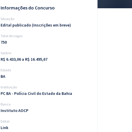
Informações do Concurso
Situação
Edital publicado (Inscrições em breve)
Total de vagas
750
Salário
R$ 6.433,06 a R$ 16.495,67
Estado
BA
Instituição
PC BA - Polícia Civil do Estado da Bahia
Banca
Instituto AOCP
Edital
Link