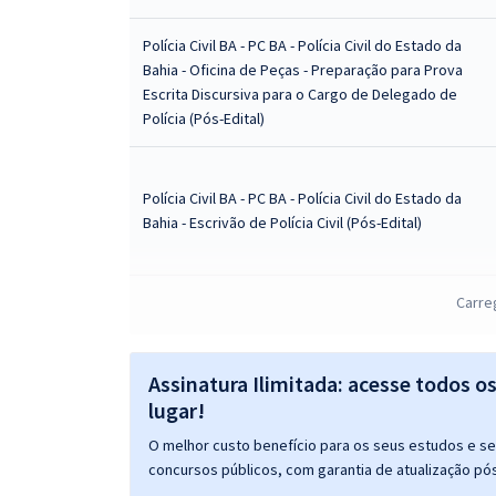
Polícia Civil BA - PC BA - Polícia Civil do Estado da
Bahia - Oficina de Peças - Preparação para Prova
Escrita Discursiva para o Cargo de Delegado de
Polícia (Pós-Edital)
Polícia Civil BA - PC BA - Polícia Civil do Estado da
Bahia - Escrivão de Polícia Civil (Pós-Edital)
Carre
Polícia Civil BA - PC BA - Polícia Civil do Estado da
Bahia - Conhecimentos Comuns Para Todos os
Cargos (Pós-Edital)
Assinatura Ilimitada: acesse todos o
lugar!
Mentoria PCBA: Escrivão e Investigador - Ana
O melhor custo benefício para os seus estudos e seu
Karolina
concursos públicos, com garantia de atualização pós