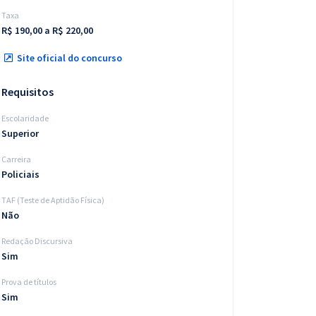
Taxa
R$ 190,00 a R$ 220,00
Site oficial do concurso
Requisitos
Escolaridade
Superior
Carreira
Policiais
TAF (Teste de Aptidão Física)
Não
Redação Discursiva
Sim
Prova de títulos
Sim