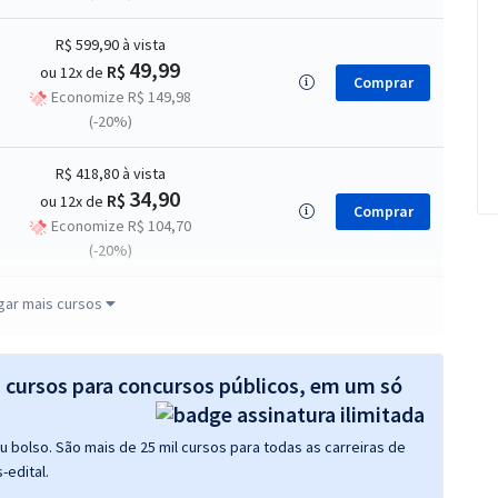
R$ 599,90
à vista
49,99
R$
ou 12x de
Comprar
Economize R$ 149,98
(-20%)
R$ 418,80
à vista
34,90
R$
ou 12x de
Comprar
Economize R$ 104,70
(-20%)
R$ 446,32
à vista
gar mais cursos
37,19
R$
ou 12x de
Comprar
Economize R$ 111,58
(-20%)
s cursos para concursos públicos, em um só
87,67
R$
12x de
Comprar
 bolso. São mais de 25 mil cursos para todas as carreiras de
ou R$ 1.052,00 à vista
-edital.