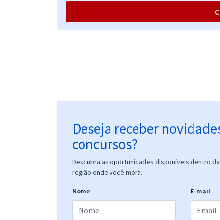
C
Treinamento Intensivo para PC BA - Investigador de
Polícia Civil (Pós-Edital)
Treinamento Intensivo para PC BA - Escrivão de
Polícia Civil (Pós-Edital)
Deseja receber novidade
Treinamento Intensivo para PC BA - Delegado de
concursos?
Polícia (Pós-Edital)
Descubra as oportunidades disponíveis dentro da 
região onde você mora.
Nome
E-mail