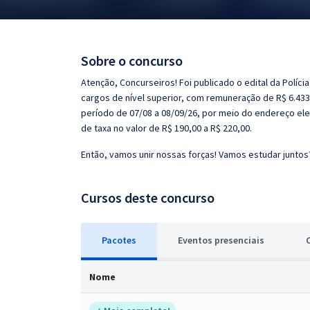
Pós
Graduação
Sobre o concurso
OAB
Atenção, Concurseiros! Foi publicado o edital da Políci
cargos de nível superior, com remuneração de R$ 6.433,
Mentorias
período de 07/08 a 08/09/26, por meio do endereço ele
de taxa no valor de R$ 190,00 a R$ 220,00.
Questões grátis
Então, vamos unir nossas forças! Vamos estudar juntos
Conteúdo gratuito
Cursos deste concurso
Blog
Aprovados
Pacotes
Eventos
presenciais
Atendimento
Nome