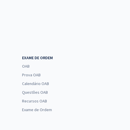
 Informática e Tecnologia da Informação. Para
 geralmente, argumentativa sobre um tema
rio saber sobre o certame e, também, sobre as
EXAME DE ORDEM
OAB
Prova OAB
Calendário OAB
Questões OAB
Recursos OAB
Exame de Ordem