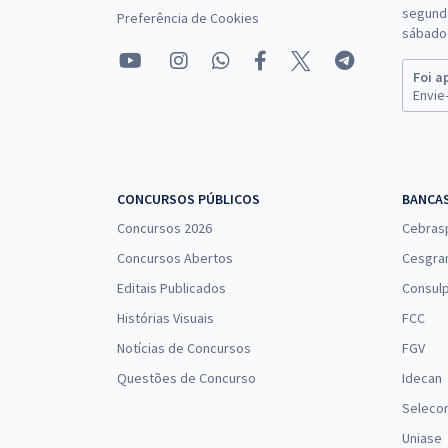
segunda
Preferência de Cookies
nível da vaga, que pode ser nível médio, técnico o
sábado 
Nas
questões de concursos
da FCC é comum ter 
Foi a
concursos da área de direito, há questões sobre
Envie-
divulgado no dia da prova.
Estude para os concursos da FCC com o
Conte com o Gran para alcançar seus objetivos e
CONCURSOS PÚBLICOS
BANCA
novidades, os
concursos com inscrições aberta
Concursos 2026
Cebras
Concursos Abertos
Cesgra
Editais Publicados
Consulp
Histórias Visuais
FCC
Notícias de Concursos
FGV
Questões de Concurso
Idecan
Seleco
Uniase