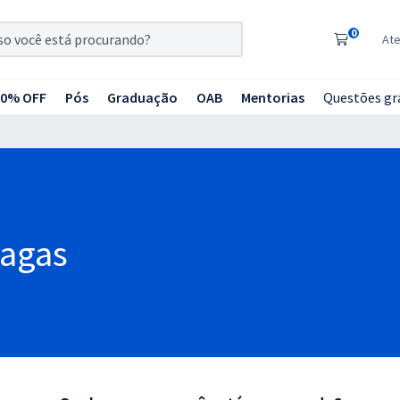
0
At
20% OFF
Pós
Graduação
OAB
Mentorias
Questões gr
hagas