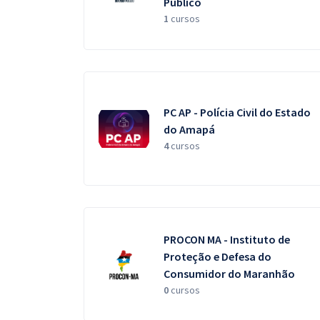
Público
1
cursos
PC AP - Polícia Civil do Estado
do Amapá
4
cursos
PROCON MA - Instituto de
Proteção e Defesa do
Consumidor do Maranhão
0
cursos