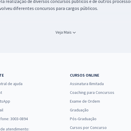
a realização de diversos concursos públicos e de outros processos
nvolveu diferentes concursos para cargos públicos.
s abertos
, os
concursos em andamento
e os concursos previsto
Veja Mais
arceria com diferentes órgãos públicos em vários estados, como S
 médio, técnico e superior em diferentes áreas de atuação. Por iss
TE
CURSOS ONLINE
 para mandar bem nas provas e conquistar a tão sonhada vaga. Nos
tral de ajuda
Assinatura Ilimitada
onomia.
at
Coaching para Concursos
tsApp
Exame de Ordem
tas e desenvolvidas por professores altamente capacitados. Todo
vas FCC. Assim, é possível ter mais confiança durante a prova.
il
Graduação
efone: 3003-0894
Pós-Graduação
Cursos por Concurso
 de atendimento:
ha com cinco alternativas, com apenas uma alternativa correta. A 