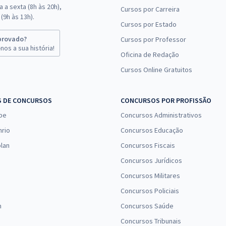
 a sexta (8h às 20h),
Cursos por Carreira
u superior.
(9h às 13h).
Cursos por Estado
perguntas de Língua Portuguesa, Matemática e Raciocínio Lógico,
provado?
Cursos por Professor
 legislação e demais temas relacionados à área. A redação FCC é,
nos a sua história!
Oficina de Redação
Cursos Online Gratuitos
 Gran
 passar no concurso FCC. Fique por dentro de tudo o que é necessá
S DE CONCURSOS
CONCURSOS POR PROFISSÃO
s
e, também, os
concursos 2019
.
pe
Concursos Administrativos
nrio
Concursos Educação
lan
Concursos Fiscais
Concursos Jurídicos
Concursos Militares
Concursos Policiais
n
Concursos Saúde
Concursos Tribunais