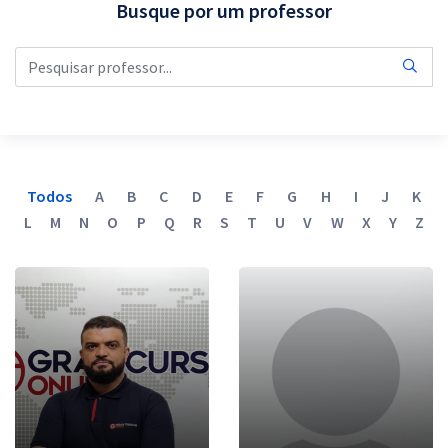
Busque por um professor
Pós
Graduação
OAB
Mentorias
Todos
A
B
C
D
E
F
G
H
I
J
K
Questões grátis
L
M
N
O
P
Q
R
S
T
U
V
W
X
Y
Z
Conteúdo gratuito
Blog
Aprovados
Atendimento