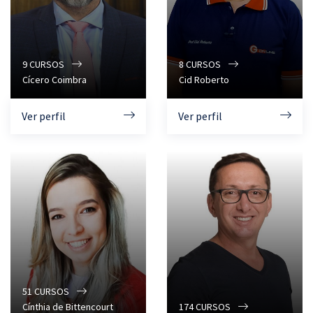
9
CURSOS
8
CURSOS
Cícero Coimbra
Cid Roberto
Ver perfil
Ver perfil
51
CURSOS
Cínthia de Bittencourt
174
CURSOS