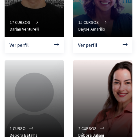
17
CURSOS
15
CURSOS
Darlan Venturelli
Dayse Amarílio
Ver perfil
Ver perfil
1
CURSO
2
CURSOS
Debora Batalha
Débora Juliani