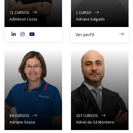
71
CURSOS
1
CURSO
Admilson Costa
Adriana Salgado
Ver perfil
84
CURSOS
207
CURSOS
Adriane Sousa
Adriel de Sá Monteiro