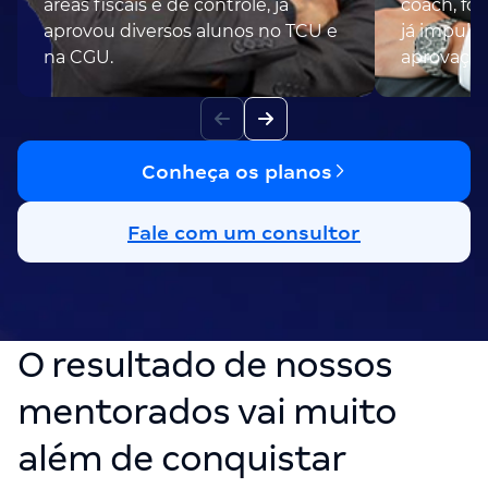
áreas fiscais e de controle, já
coach, fo
aprovou diversos alunos no TCU e
já impuls
na CGU.
aprovaçõe
Conheça os planos
Fale com um consultor
O resultado de nossos
mentorados vai muito
além de conquistar