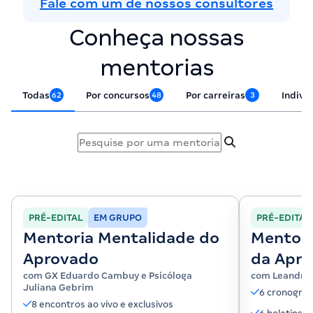
Fale com um de nossos consultores
Conheça nossas
mentorias
Todas
Por concursos
Por carreiras
Indivi
62
48
3
PRÉ-EDITAL
EM GRUPO
PRÉ-EDITAL
Mentoria Mentalidade do
Mentori
Aprovado
da Apro
com GX Eduardo Cambuy e Psicóloga
com Leandro
PMDF e
Juliana Gebrim
6 cronogra
8 encontros ao vivo e exclusivos