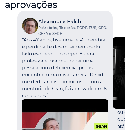
aprovações
Alexandre Falchi
Petrobrás, Telebrás, PGDF, FUB, CFO,
CFFA e SEDF.
“Aos 47 anos, tive uma lesão cerebral
e perdi parte dos movimentos do
lado esquerdo do corpo. Eu era
professor e, por me tornar uma
“Eu p
pessoa com deficiência, precisei
ment
encontrar uma nova carreira. Decidi
mento
me dedicar aos concursos e, com a
perc
mentoria do Gran, fui aprovado em 8
errad
concursos.”
Fique
nossa
eu es
que e
até h