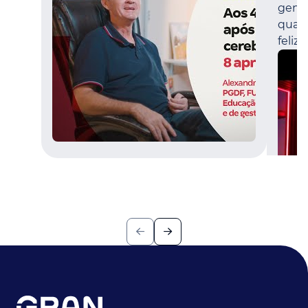
gente
quand
feliz