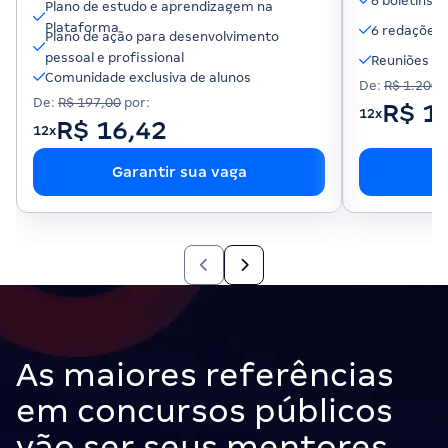
6 boletins 
Plano de estudo e aprendizagem na
Plataforma
6 redações 
Plano de ação para desenvolvimento
pessoal e profissional
Reuniões co
Comunidade exclusiva de alunos
De:
R$ 1.200,
De:
R$ 197,00
por:
R$ 1
12x
R$ 16,42
12x
Garantir sua vaga
G
As maiores referências
em concursos públicos
vão ser seus mentores