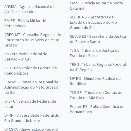
PM SC - Polícia Militar de Santa
ANVISA - Agência Nacional de
Catarina
Vigilância Sanitária
SEDUC RS - Secretaria de
PM PE - Polícia Militar de
Estado da Educação do Rio
Pernambuco
Grande do Sul
CRECI MT - Conselho Regional de
SEJUS ES - Secretaria da Justiça
Corretores de Imóveis do Mato
do Espírito Santo
Grosso
TJ BA - Tribunal de Justiça do
Universidade Federal de
Estado da Bahia
Catalão - UFCAT
TRF 3 - Tribunal Regional Federal
UFR - Universidade Federal de
da 3ª Região
Rondonópolis
MP RO - Ministério Público de
CRA MS - Conselho Regional de
Rondônia
Administração do Mato Grosso
do Sul
TCE SP - Tribunal de Contas do
Estado de São Paulo
UFJ - Universidade Federal de
Jataí
Politec PE - Polícia Científica de
Pernambuco
UFRN - Universidade Federal do
Rio Grande do Norte
UFCSPA - Universidade Federal