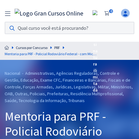
0
Assinatura Ilimitada 11
Acesso a todos os cursos. Teste grátis por 7 dias!
Cursos por Concurso
PRF
Assinatura OAB Até Passar
Mentoria para PRF - Policial Rodoviário Federal - com Micael Portela (6 meses)
Acesso ilimitado a toda preparação para o Exame da
Ordem, até você passar!
Nacional - Administrativas, Agências Reguladoras, Controle e
Residências Multiprofissionais
Gestão, Educação, Exame CFC, Financeiras e Bancárias, Fiscais e de
Preparação completa e intensiva para as principais
Controle, Forças Armadas, Jurídicas, Legislativas, Militar, Ministérios,
OAB, Outras, Policiais, Prefeituras, Residência Multiprofissional,
residências em saúde do Brasil
Saúde, Tecnologia da Informação, Tribunais
Concursos
Mentoria para PRF -
Assinatura Ilimitada
Policial Rodoviário
Cursos 20% OFF