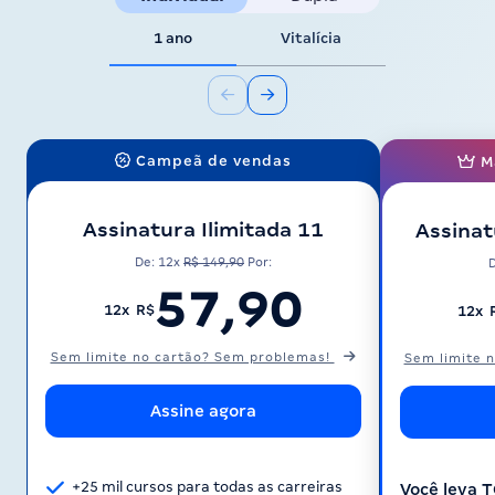
1 ano
Vitalícia
Campeã de vendas
M
Assinatura Ilimitada 11
Assinat
De: 12x
R$ 149,90
Por:
57,90
12x R$
12x 
Sem limite no cartão? Sem problemas!
Sem limite 
Assine agora
+25 mil cursos para todas as carreiras
Você leva 