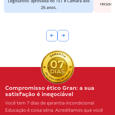
Legislativo: aprovada no TST e Câmara aos
recusou
26 anos.
Compromisso ético Gran: a sua
satisfação é inegociável
Você tem 7 dias de garantia incondicional.
Educação é coisa séria. Acreditamos que você