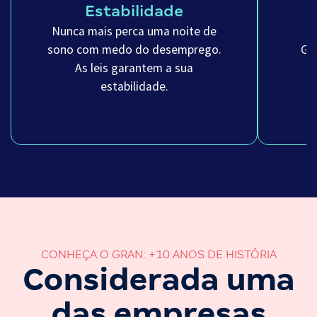
Estabilidade
Nunca mais perca uma noite de
sono com medo do desemprego.
Ga
As leis garantem a sua
m
estabilidade.
CONHEÇA O GRAN: +10 ANOS DE HISTÓRIA
Considerada uma
das empresas