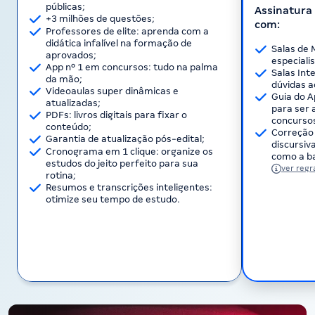
públicas;
Assinatura 
+3 milhões de questões;
com:
Professores de elite: aprenda com a
didática infalível na formação de
Salas de 
aprovados;
especiali
App nº 1 em concursos: tudo na palma
Salas Int
da mão;
dúvidas a
Videoaulas super dinâmicas e
Guia do A
atualizadas;
para ser 
PDFs: livros digitais para fixar o
concurso
conteúdo;
Correção 
Garantia de atualização pós-edital;
discursi
Cronograma em 1 clique: organize os
como a ba
estudos do jeito perfeito para sua
ver regr
rotina;
Resumos e transcrições inteligentes:
otimize seu tempo de estudo.