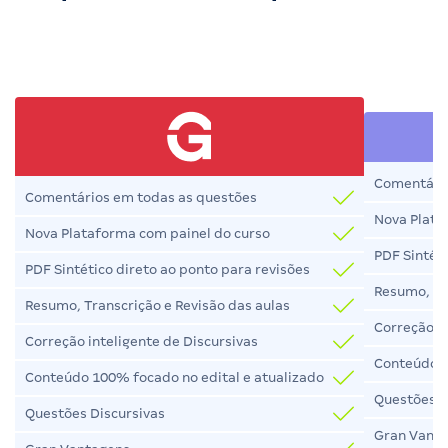
Comentário
Comentários em todas as questões
Nova Plata
Nova Plataforma com painel do curso
PDF Sintéti
PDF Sintético direto ao ponto para revisões
Resumo, Tr
Resumo, Transcrição e Revisão das aulas
Correção in
Correção inteligente de Discursivas
Conteúdo 1
Conteúdo 100% focado no edital e atualizado
Questões D
Questões Discursivas
Gran Vant