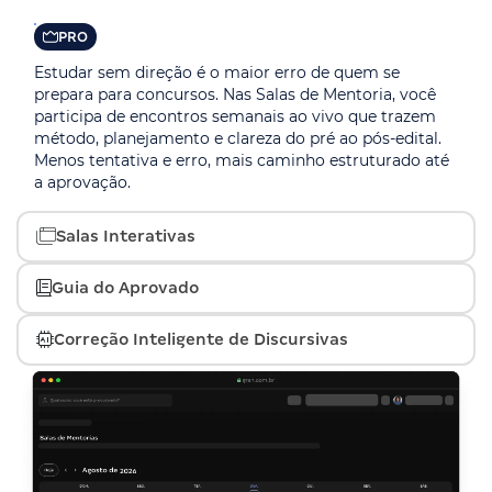
PRO
Estudar sem direção é o maior erro de quem se
prepara para concursos. Nas Salas de Mentoria, você
participa de encontros semanais ao vivo que trazem
método, planejamento e clareza do pré ao pós-edital.
Menos tentativa e erro, mais caminho estruturado até
a aprovação.
Salas Interativas
PRO
Guia do Aprovado
Um ambiente genérico atrapalha o foco. Nas Salas
PRO
Interativas, você imerge em pontos centrais dos seus
Correção Inteligente de Discursivas
estudos por edital, disciplina ou objetivo, em um
Não basta estudar muito, é preciso estudar certo. O
espaço exclusivo. Mais concentração, menos
PRO
Guia do Aprovado mostra o que priorizar em cada fase
distrações.
da preparação, com técnicas de quem já passou. Mais
A fase discursiva é onde a maioria reprova. Aqui, você
clareza, menos dúvidas e decisões melhores no estudo.
escreve sua resposta e recebe, em segundos,
pontuação e feedback detalhado com critérios reais da
banca. Evolua sua escrita com precisão e segurança.