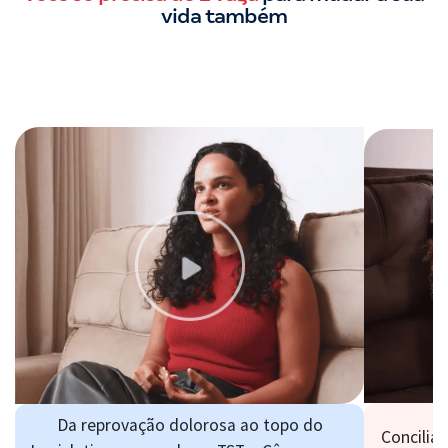
vida também
Da reprovação dolorosa ao topo do
Concilia