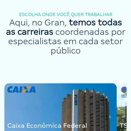
ESCOLHA ONDE VOCÊ QUER TRABALHAR
Aqui, no Gran,
temos todas
as carreiras
coordenadas por
especialistas em cada setor
público
Caixa Econômica Federal
TSE