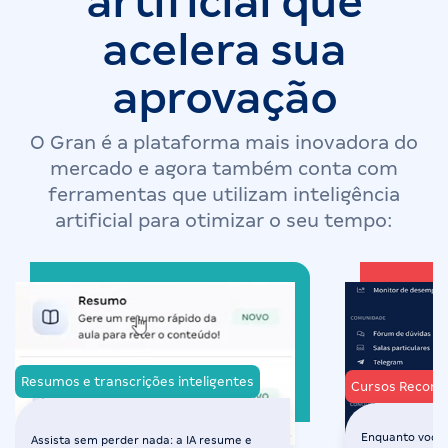
artificial que
acelera sua
aprovação
O Gran é a plataforma mais inovadora do
mercado e agora também conta com
ferramentas que utilizam inteligência
artificial para otimizar o seu tempo:
Resumos e transcrições inteligentes
Cursos Recom
Enquanto você 
Assista sem perder nada: a IA resume e