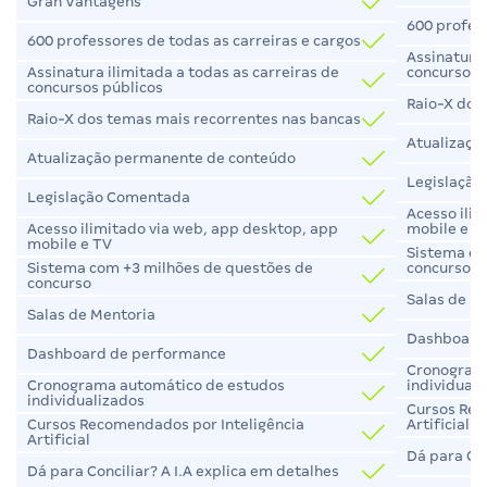
Gran Vantagens
600 profess
600 professores de todas as carreiras e cargos
Assinatura 
concursos 
Assinatura ilimitada a todas as carreiras de
concursos públicos
Raio-X dos
Raio-X dos temas mais recorrentes nas bancas
Atualizaçã
Atualização permanente de conteúdo
Legislaçã
Legislação Comentada
Acesso ili
mobile e T
Acesso ilimitado via web, app desktop, app
mobile e TV
Sistema co
concurso
Sistema com +3 milhões de questões de
concurso
Salas de M
Salas de Mentoria
Dashboard
Dashboard de performance
Cronogram
individual
Cronograma automático de estudos
individualizados
Cursos Rec
Artificial
Cursos Recomendados por Inteligência
Artificial
Dá para Con
Dá para Conciliar? A I.A explica em detalhes