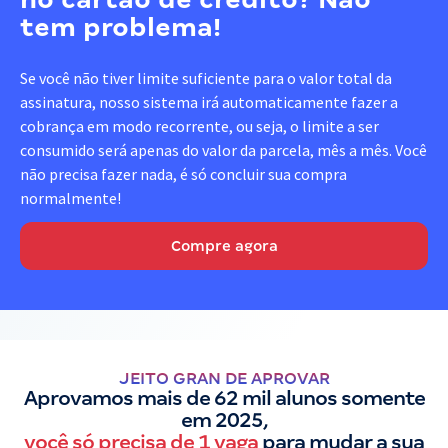
tem problema!
Se você não tiver limite suficiente para o valor total da
assinatura, nosso sistema irá automaticamente fazer a
cobrança em modo recorrente, ou seja, o limite a ser
consumido será apenas do valor da parcela, mês a mês. Você
não precisa fazer nada, é só concluir sua compra
normalmente!
Compre agora
JEITO GRAN DE APROVAR
Aprovamos mais de 62 mil alunos somente
em 2025,
você só precisa de 1 vaga
para mudar a sua