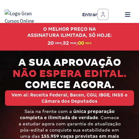
Entrar
Assinatura Ilimitada 11
O MELHOR PREÇO NA
Acesso a todos os cursos. Teste grátis por 7 dias!
ASSINATURA ILIMITADA, SÓ HOJE:
:
:
20
31
59
HRS
MIN
SEG
Assinatura OAB Até Passar
Acesso ilimitado a toda preparação para o Exame da
A SUA APROVAÇÃO
Ordem, até você passar!
NÃO ESPERA EDITAL.
Residências Multiprofissionais
COMECE AGORA.
Preparação completa e intensiva para as principais
residências em saúde do Brasil
Vem aí: Receita Federal, Bacen, CGU, IBGE, INSS e
Câmara dos Deputados
Concursos
Saia na frente com a
única preparação
completa e ilimitada de verdade
. Comece
Assinatura Ilimitada
a estudar agora com garantia de atualização
pós-edital e conquiste sua estabilidade em
Cursos 20% OFF
uma das
155.959 vagas previstas em mais